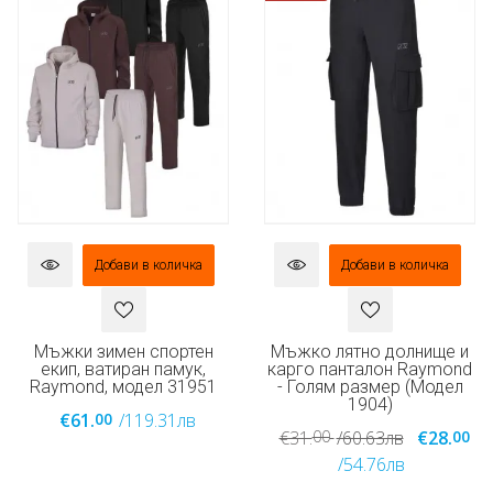
Добави в количка
Добави в количка
Мъжки зимен спортен
Мъжко лятно долнище и
екип, ватиран памук,
карго панталон Raymond
Raymond, модел 31951
- Голям размер (Модел
1904)
00
€61.
/119.31лв
00
00
€31.
/60.63лв
€28.
/54.76лв