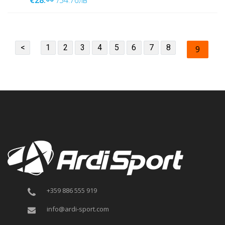
<
1
2
3
4
5
6
7
8
9
+359 886 555 919
info@ardi-sport.com