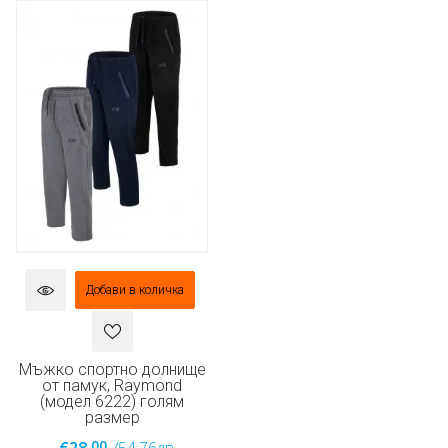
Добави в количка
Мъжко спортно долнище
от памук, Raymond
(модел 6222) голям
размер
00
€28.
/54.76лв