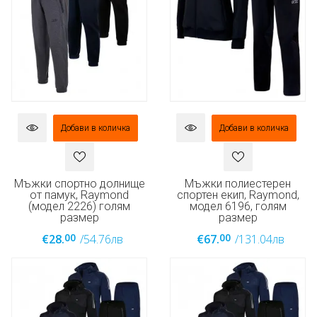
Добави в количка
Добави в количка
Мъжки спортно долнище
Мъжки полиестерен
от памук, Raymond
спортен екип, Raymond,
(модел 2226) голям
модел 6196, голям
размер
размер
00
00
€28.
/54.76лв
€67.
/131.04лв