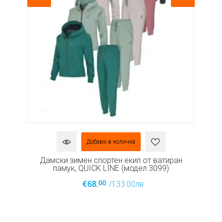
Добави в количка
а,
Дамски зимен спортен екип от ватиран
памук, QUICK LINE (модел 3099)
00
€68.
/133.00лв