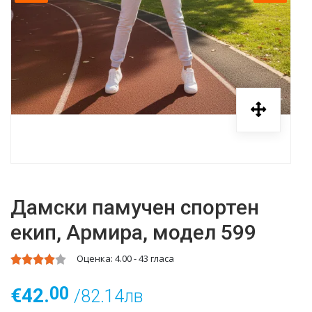
Дамски памучен спортен
екип, Армира, модел 599
Оценка:
4.00
-
43
гласа
00
€42.
/82.14лв