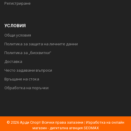
Регистриране
УСЛОВИЯ
Общи условия
Политика за защита на личните данни
Политика за „бисквитки“
Доставка
Често задавани въпроси
Връщане на стока
Обработка на поръчки
© 2026 Арди Спорт Всички права запазени
|
Изработка на онлайн
магазин - дигитална агенция SEOMAX