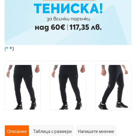
*}
{*
Описание
Таблица с размери
Напишете мнение