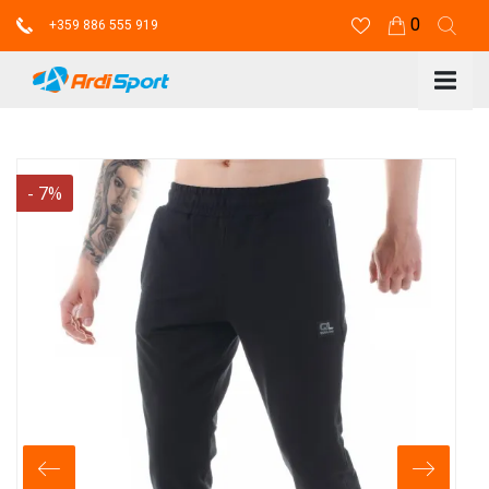
0
+359 886 555 919
-
7
%