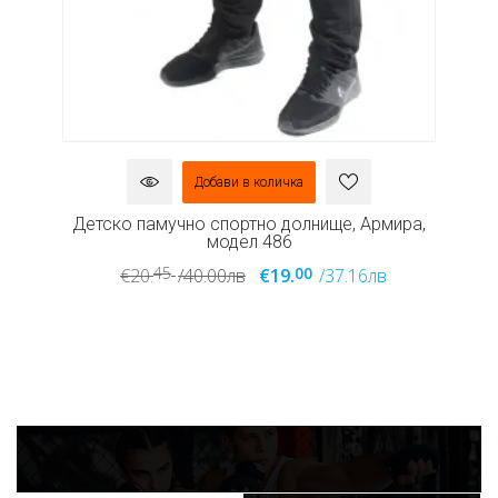
Добави в количка
а,
Детско памучно спортно долнище, Армира,
модел 486
45
00
€20.
/40.00лв
€19.
/37.16лв