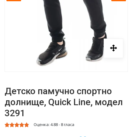
Детско памучно спортно
долнище, Quick Line, модел
3291
Оценка:
4.88
-
8
гласа