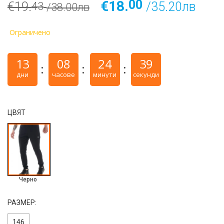
00
€18.
€19.
/35.20лв
43
/38.00лв
Ограничено
13
08
24
38
дни
часове
минути
секунди
ЦВЯТ
Черно
РАЗМЕР:
146