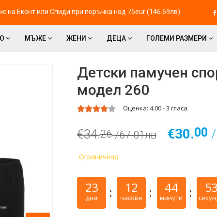
с на Eконт или Спиди при поръчка над 75eur (146.69лв)
ВО
МЪЖЕ
ЖЕНИ
ДЕЦА
ГОЛЕМИ РАЗМЕРИ
Детски памучен спо
модел 260
Оценка:
4.00
-
3
гласа
00
€30.
€34.
26
/67.01лв
Ограничено
23
12
44
5
дни
часове
минути
секун