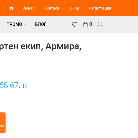
За нас
Контакти
Вход
Регистрация
0
ПРОМО
БЛОГ
ртен екип, Армира,
/58.67лв
2
ди