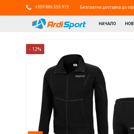
+359 886 555 919
Безплатна доставка до офи
НАЧАЛО
НО
-
12
%