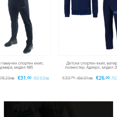
ки спортен екип, ватиран
Детски памучен спортен 
естер, Адлерс, модел 2011
Адлерс, модел 2003
€26.
€25.
€33.
5
00
75
00
/66.01лв
/50.85лв
/66.01лв