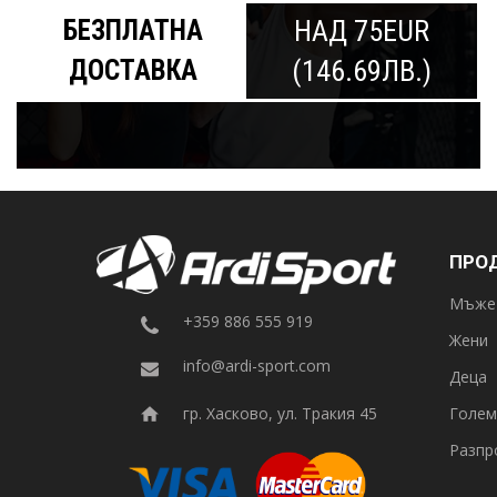
БЕЗПЛАТНА
НАД 75EUR
ДОСТАВКА
(146.69ЛВ.)
ПРО
Мъже
+359 886 555 919
Жени
info@ardi-sport.com
Деца
Голем
гр. Хасково, ул. Тракия 45
Разпр