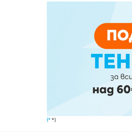
*}
{*