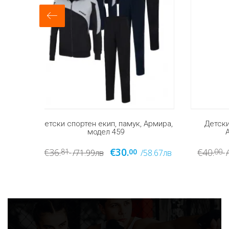
 Армира,
Детски памучен спортен екип,
Детс
Армира, модел 485
поли
€31.
€40.
€33.
00
00
7
58.67лв
/78.23лв
/60.63лв