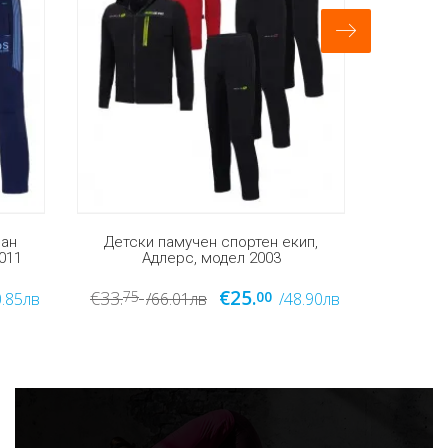
екип,
Детски памучен спортен екип,
Детск
Адлерс, модел 2009
€30.
€39.
88
00
/48.90лв
/78.00лв
/58.67лв