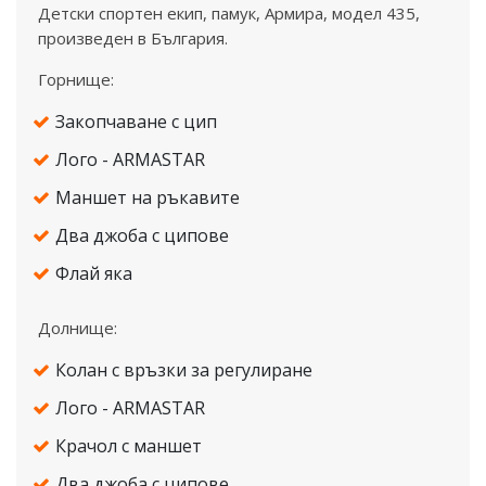
Детски спортен екип, памук, Армира, модел 435,
произведен в България.
Горнище:
Закопчаване с цип
Лого - ARMASTAR
Маншет на ръкавите
Два джоба с ципове
Флай яка
Долнище:
Колан с връзки за регулиране
Лого - ARMASTAR
Крачол с маншет
Два джоба с ципове