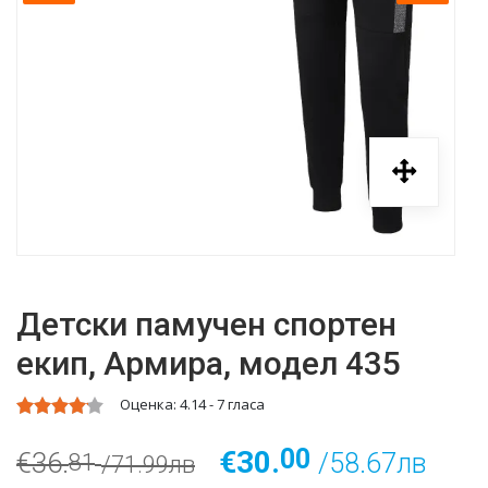
Детски памучен спортен
екип, Армира, модел 435
Оценка:
4.14
-
7
гласа
00
€30.
€36.
/58.67лв
81
/71.99лв