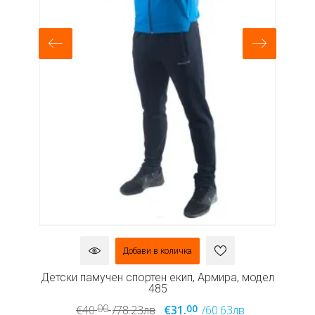
Добави в количка
ел
Детски памучен спортен екип, Армира, модел
485
00
00
€40.
/78.23лв
€31.
/60.63лв