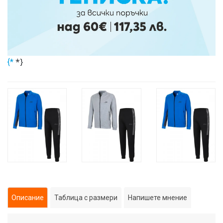
*}
{*
Описание
Таблица с размери
Напишете мнение