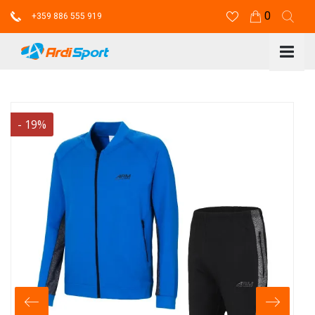
0
+359 886 555 919
-
19
%