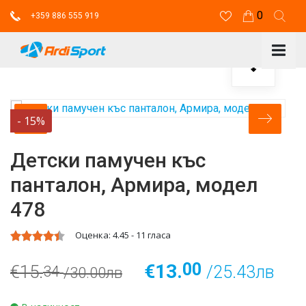
0
+359 886 555 919
-
15
%
Детски памучен къс
панталон, Армира, модел
478
Оценка:
4.45
-
11
гласа
00
€13.
€15.
/25.43лв
34
/30.00лв