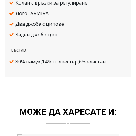
Колан с връзки за регулиране
Лого -ARMIRA
Два джоба с ципове
Заден джоб с цип
Състав:
80% памук,14% полиестер,6% еластан.
МОЖЕ ДА ХАРЕСАТЕ И: