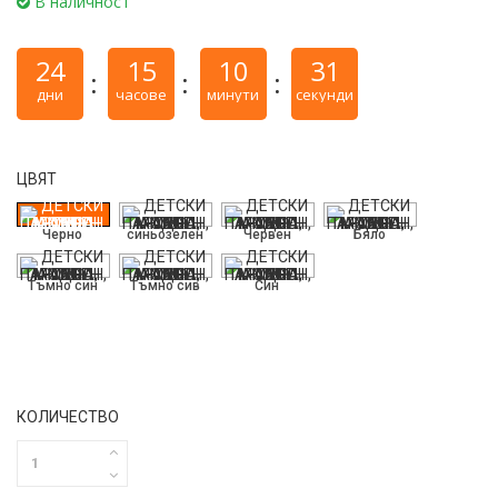
В наличност
24
15
10
31
дни
часове
минути
секунди
ЦВЯТ
Черно
синьозелен
Червен
Бяло
Тъмно син
Тъмно сив
Син
КОЛИЧЕСТВО