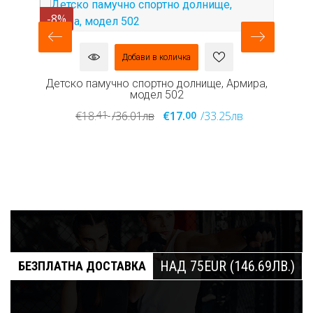
-8%
-
Добави в количка
ел
Детско памучно спортно долнище, Армира,
Де
модел 502
41
00
€18.
/36.01лв
€17.
/33.25лв
НАД 75EUR (146.69ЛВ.)
БЕЗПЛАТНА ДОСТАВКА