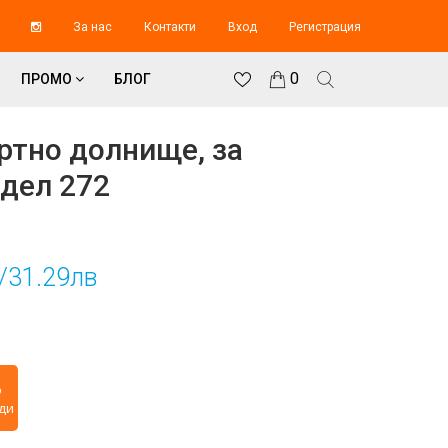
За нас
Контакти
Вход
Регистрация
0
ПРОМО
БЛОГ
ртно долнище, за
дел 272
/31.29лв
3
ди