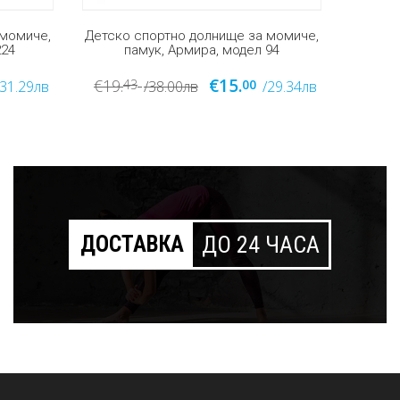
 момиче,
Детско памучно долнище, Армира,
Детск
94
модел 462
€17.
€19.
€18.
41
00
4
/29.34лв
/37.96лв
/33.25лв
ДОСТАВКА
ДО 24 ЧАСА