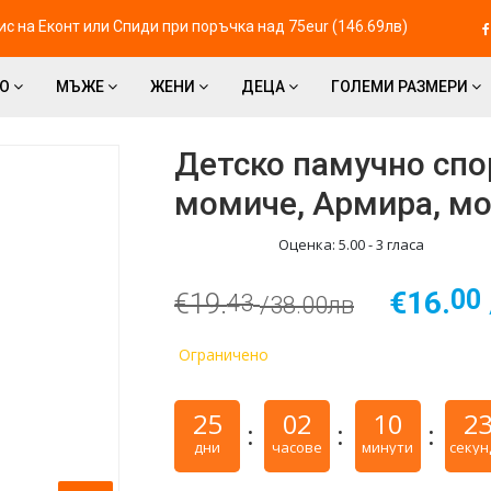
с на Eконт или Спиди при поръчка над 75eur (146.69лв)
ВО
МЪЖЕ
ЖЕНИ
ДЕЦА
ГОЛЕМИ РАЗМЕРИ
Детско памучно спо
момиче, Армира, мо
Оценка:
5.00
-
3
гласа
00
€16.
€19.
43
/38.00лв
Ограничено
25
02
10
2
дни
часове
минути
секун