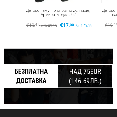
лнище,
Детско спортно долнище за момиче,
Детско 
памук , Армира, модел 164
па
€16.
€19.
€19.
43
00
4
33.25лв
/38.00лв
/31.29лв
БЕЗПЛАТНА
НАД 75EUR
ДОСТАВКА
(146.69ЛВ.)