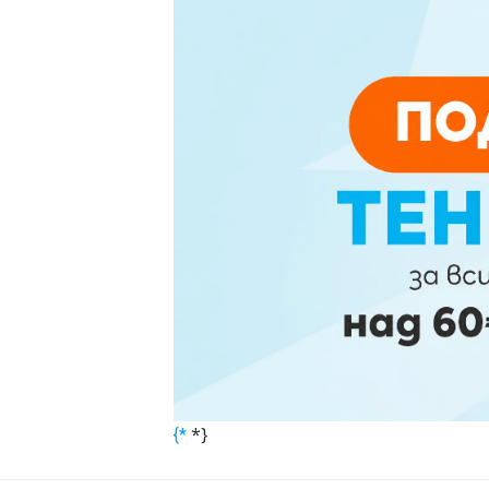
*}
{*