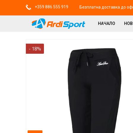
+359 886 555 919
Безплатна доставка до офи
НАЧАЛО
НО
-
18
%