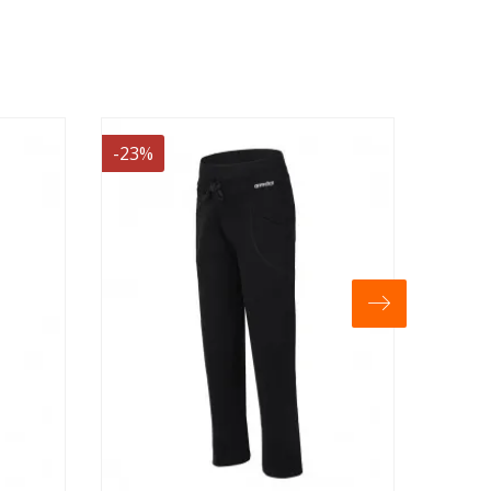
-12%
-8%