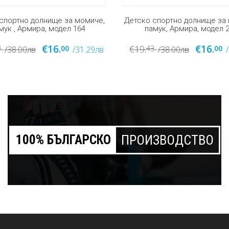
спортно долнище за момиче,
Детско спортно долнище за
мук, Армира, модел 224
памук, Армира, модел 
€16.
€15.
€19.
3
00
43
00
/38.00лв
/31.29лв
/38.00лв
100% БЪЛГАРСКО
ПРОИЗВОДСТВО