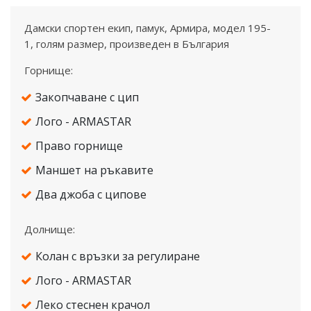
Дамски спортен екип, памук, Армира, модел 195-
1, голям размер, произведен в България
Горнище:
Закопчаване с цип
Лого - ARMASTAR
Право горнище
Маншет на ръкавите
Два джоба с ципове
Долнище:
Колан с връзки за регулиране
Лого - ARMASTAR
Леко стеснен крачол