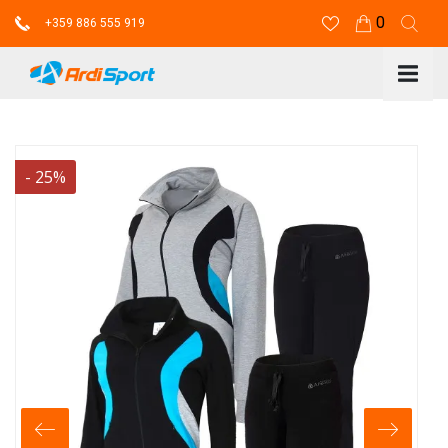
0
+359 886 555 919
-
25
%