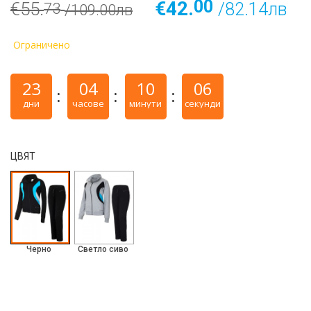
00
€42.
€55.
/82.14лв
73
/109.00лв
Ограничено
23
04
10
05
дни
часове
минути
секунди
ЦВЯТ
Черно
Светло сиво