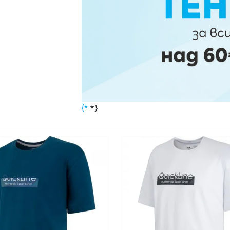
*}
{*