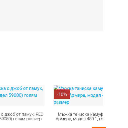
-10%
-37%
мук, RED
Мъжка тениска камуфлаж, памук,
 размер
Армира, модел 480-1, голям размер