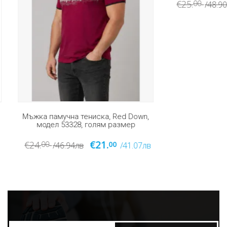
€22.
€25.
00
00
/48.90лв
памучна тениска, Red Down,
ел 53328, голям размер
€21.
0
00
/46.94лв
/41.07лв