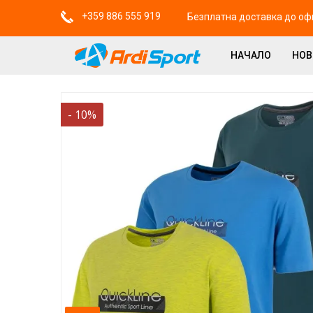
+359 886 555 919
Безплатна доставка до офи
НАЧАЛО
НО
-
10
%