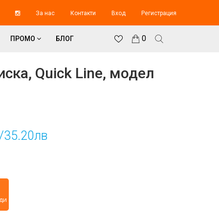
За нас
Контакти
Вход
Регистрация
0
ПРОМО
БЛОГ
ка, Quick Line, модел
/35.20лв
7
ди