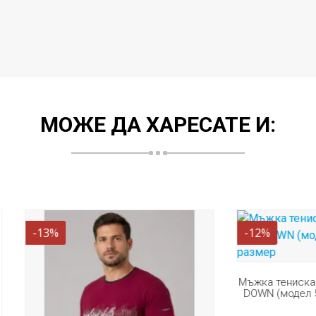
МОЖЕ ДА ХАРЕСАТЕ И:
-12%
Мъжка тениска с джоб от па
DOWN (модел 59080) голям