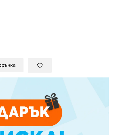
оръчка