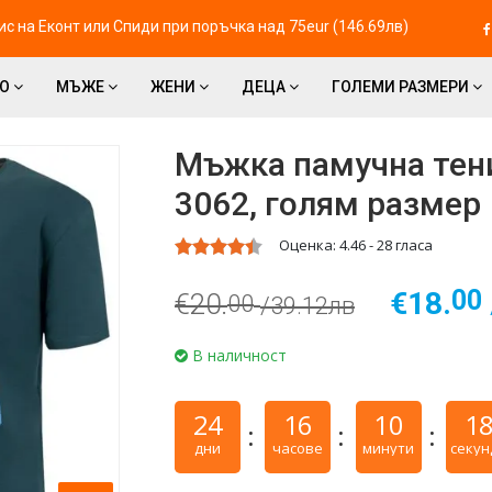
с на Eконт или Спиди при поръчка над 75eur (146.69лв)
ВО
МЪЖЕ
ЖЕНИ
ДЕЦА
ГОЛЕМИ РАЗМЕРИ
Мъжка памучна тенис
3062, голям размер
Оценка:
4.46
-
28
гласа
00
€18.
€20.
00
/39.12лв
В наличност
24
16
10
1
дни
часове
минути
секун