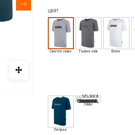
ЦВЯТ
Светло сиво
Тъмно сив
Бяло
Сиво
Петрол