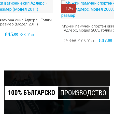
амучен спортен екип, памук,
Мъжки екип Ardi Sport с ге
, модел 2003, голям размер
България - голям размер (М
€47.
€49.
00
00
/105.01лв
/91.92лв
/95.84лв
100% БЪЛГАРСКО
ПРОИЗВОДСТВО