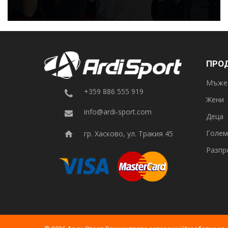
ПРО
Мъже
+359 886 555 919
Жени
info@ardi-sport.com
Деца
Голем
гр. Хасково, ул. Тракия 45
Разпр