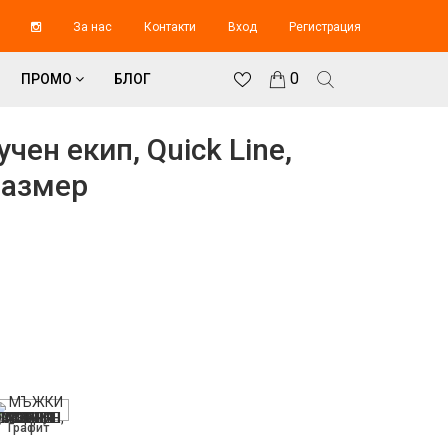
За нас
Контакти
Вход
Регистрация
0
ПРОМО
БЛОГ
ен екип, Quick Line,
размер
Графит