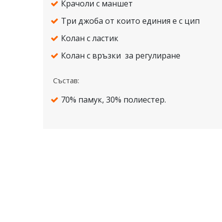
Крачоли с маншет
Три джоба от които единия е с цип
Колан с ластик
Колан с връзки за регулиране
Състав:
70% памук, 30% полиестер.