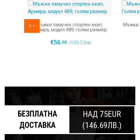
-12%
кип,
Мъжки ватиран екип Адлерс - Голям
размер
размер (Модел 2011)
Мъжки п
Адлерс
€45.
00
/88.01лв
€53.
69
БЕЗПЛАТНА
НАД 75EUR
ДОСТАВКА
(146.69ЛВ.)