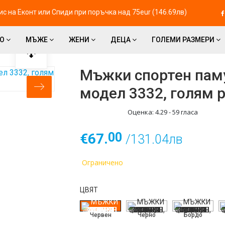
с на Eконт или Спиди при поръчка над 75eur (146.69лв)
ВО
МЪЖЕ
ЖЕНИ
ДЕЦА
ГОЛЕМИ РАЗМЕРИ
Мъжки спортен памуч
модел 3332, голям 
Оценка:
4.29
-
59
гласа
00
€67.
/131.04лв
Ограничено
ЦВЯТ
Червен
Черно
Бордо