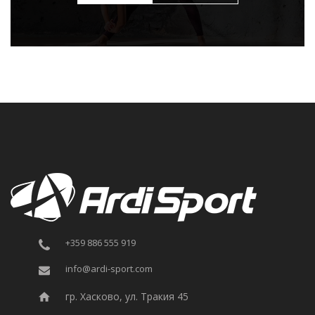
+359 886 555 919
info@ardi-sport.com
гр. Хасково, ул. Тракия 45