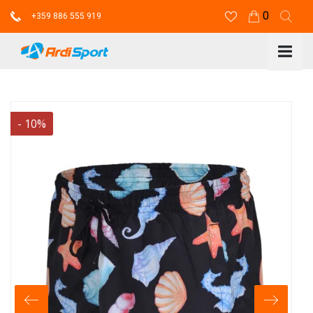
0
+359 886 555 919
-
10
%