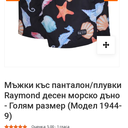
Мъжки къс панталон/плувки
Raymond десен морско дъно
- Голям размер (Модел 1944-
9)
Оценка:
5.00
-
1
гласа