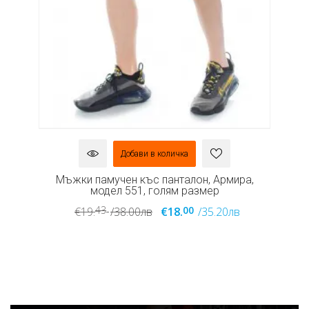
Добави в количка
Мъжки памучен къс панталон, Армира,
М
модел 551, голям размер
43
00
€19.
/38.00лв
€18.
/35.20лв