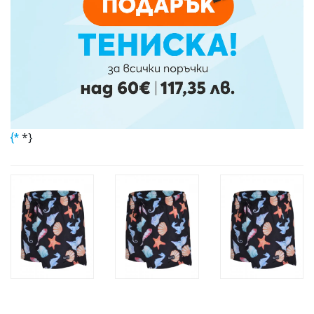
*}
{*