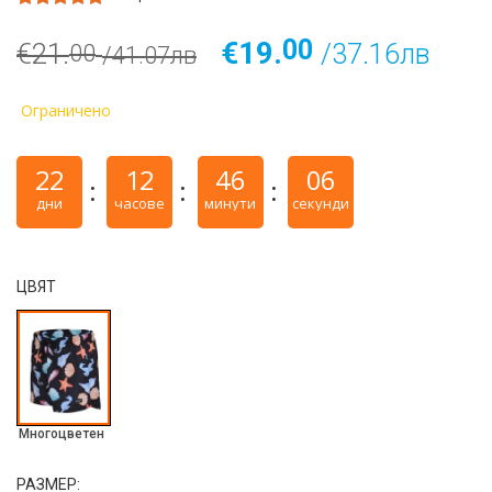
00
€19.
€21.
/37.16лв
00
/41.07лв
Ограничено
22
12
46
05
дни
часове
минути
секунди
ЦВЯТ
Многоцветен
РАЗМЕР: