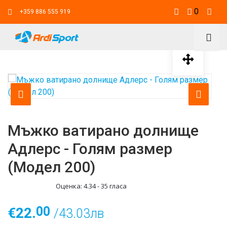
0
+359 886 555 919
Мъжко ватирано долнище
Адлерс - Голям размер
(Модел 200)
Оценка:
4.34
-
35
гласа
00
€22.
/43.03лв