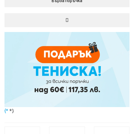
Бърза поръчка
*}
{*