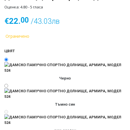
Оценка:
4.80
-
5
гласа
ДОЛНИЩА
00
€22.
/43.03лв
ТЕНИСКИ
СПОРТНИ ПАНТАЛОНИ
Ограничено
ЕЛЕЦИ
ЦВЯТ
СУИЧЪРИ
ПОТНИЦИ
Черно
КЪСИ ПАНТАЛОНИ
ЯКЕТА
Тъмно син
ШАПКИ
ПУЛОВЕРИ
БЛУЗИ