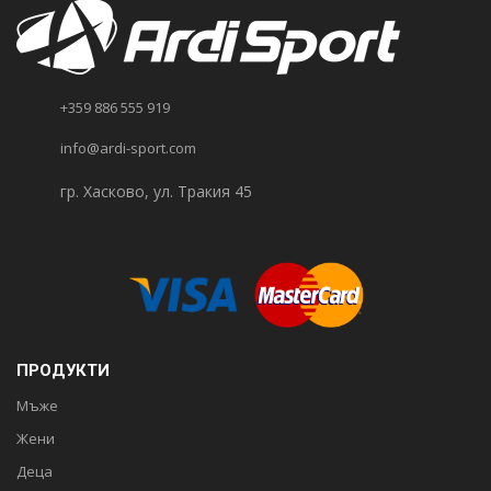
+359 886 555 919
info@ardi-sport.com
гр. Хасково, ул. Тракия 45
ПРОДУКТИ
Мъже
Жени
Деца