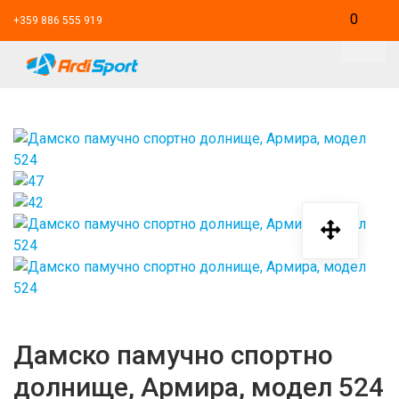
0
+359 886 555 919
ГОЛЕМИ РАЗМЕРИ
ДЕЦА
ЖЕНИ
МЪЖЕ
Дамско памучно спортно
ЛЕТНИ КОМПЛЕКТИ
долнище, Армира, модел 524
ЕКИПИ