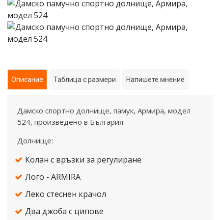
МЪЖЕ
ЛЕТЕН КОМПЛЕКТ
ЕКИПИ
Описание
Таблица с размери
Напишете мнение
ДОЛНИЩА
Дамско спортно долнище, памук, Армира, модел
ЕЛЕЦИ
524, произведено в България.
ЗИМНА КОЛЕКЦИЯ
Долнище:
ПОТНИЦИ
Колан с връзки за регулиране
Лого - ARMIRA
СУИЧЪРИ
Леко стеснен крачол
ТЕНИСКИ
Два джоба с ципове
ЯКЕТА