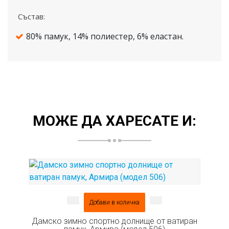
Състав:
КЪСИ ПАНТАЛОНИ
80% памук, 14% полиестер, 6% еластан.
ЖИЛЕТКИ
ПУЛОВЕРИ
БЛУЗИ
ЖЕНИ
МОЖЕ ДА ХАРЕСАТЕ И:
ЗИМНА КОЛЕКЦИЯ
ЕКИПИ
ДОЛНИЩА
ЕЛЕЦИ
Добави в количка
ТЕНИСКИ
Дамско зимно спортно долнище от ватиран
КЪСИ ПАНТАЛОНИ