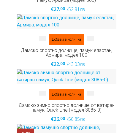
памук, Армира (модел 506)
00
€27.
/52.81лв
КЛИНОВЕ
ТУНИКИ
Добави в количка
ГОЛЕМИ РАЗМЕРИ
Дамско спортно долнище, памук еластан,
Армира, модел 100
МЪЖЕ
00
€22.
/43.03лв
ЖЕНИ
ДЕЦА
Добави в количка
Дамско зимно спортно долнище от ватиран
памук, Quick Line (модел 3085-0)
00
€26.
/50.85лв