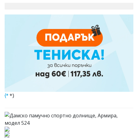
РОКЛИ
ЗИМНА КОЛЕКЦИЯ
МОМЧЕТА
ЕКИПИ
ДОЛНИЩА
СУИЧЪРИ
*}
{*
КЪСИ ПАНТАЛОНИ
МОМИЧЕТА
ЕКИПИ
ДОЛНИЩА