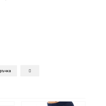
оръчка