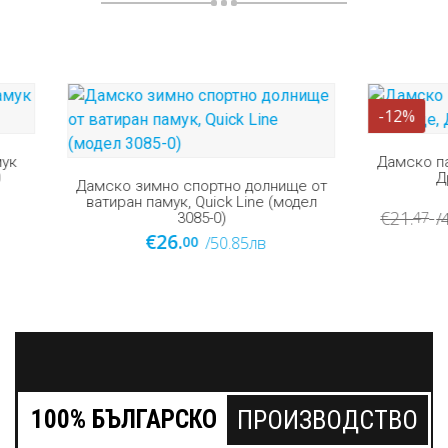
-12%
Дамско памучно спортно д
Дрийтън, модел 67
 зимно спортно долнище от
ан памук, Quick Line (модел
€19.
€21.
47
00
/41.99лв
3085-0)
€26.
00
/50.85лв
100% БЪЛГАРСКО
ПРОИЗВОДСТВО