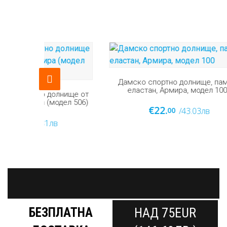
Дамско спортно долнище, памук
еластан, Армира, модел 100
ище от
Дамско
ел 506)
ватир
€22.
00
/43.03лв
БЕЗПЛАТНА
НАД 75EUR