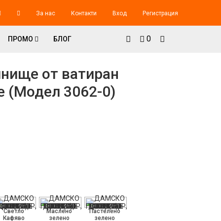
За нас
Контакти
Вход
Регистрация
0
ПРОМО
БЛОГ
лнище от ватиран
ne (Модел 3062-0)
Светло
Маслено
Пастелено
Кафяво
зелено
зелено