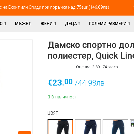
 на Eконт или Спиди при поръчка над 75eur (146.69лв)
ВО
МЪЖЕ
ЖЕНИ
ДЕЦА
ГОЛЕМИ РАЗМЕРИ
Дамско спортно до
полиестер, Quick Li
Оценка:
3.80
-
74
гласа
00
€23.
/44.98лв
В наличност
ЦВЯТ