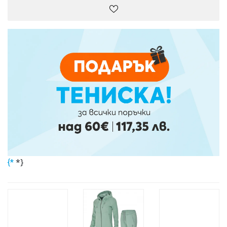
*}
{*