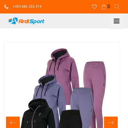
0
+359 886 555 919