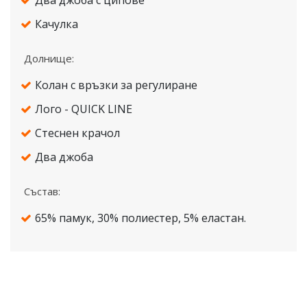
Два джоба с ципове
Качулка
Долнище:
Колан с връзки за регулиране
Лого - QUICK LINE
Стеснен крачол
Два джоба
Състав:
65% памук, 30% полиестер, 5% еластан.