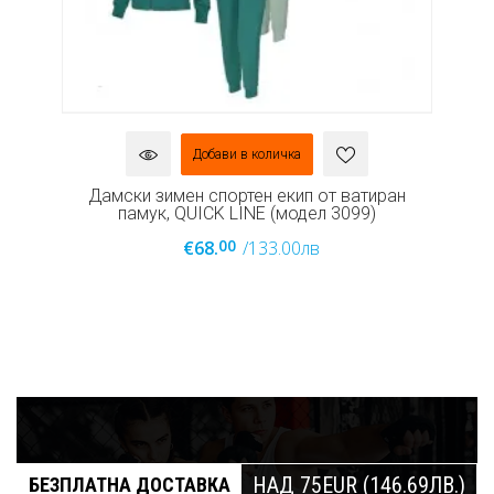
Добави в количка
а,
Дамски зимен спортен екип от ватиран
памук, QUICK LINE (модел 3099)
00
€68.
/133.00лв
НАД 75EUR (146.69ЛВ.)
БЕЗПЛАТНА ДОСТАВКА