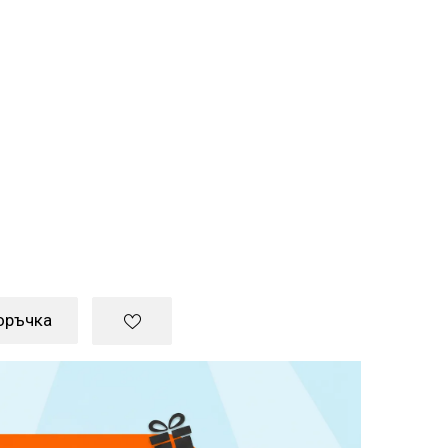
оръчка