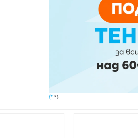
*}
{*