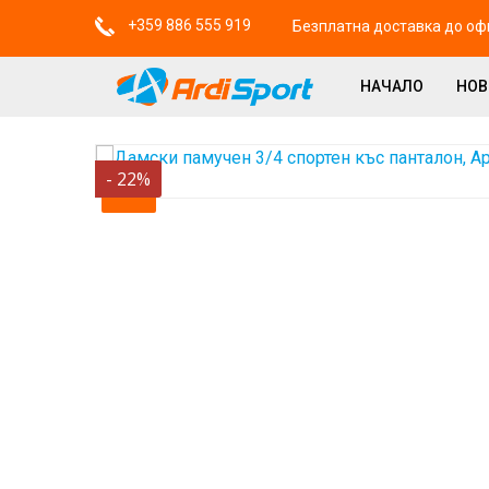
+359 886 555 919
Безплатна доставка до офи
НАЧАЛО
НО
-
22
%