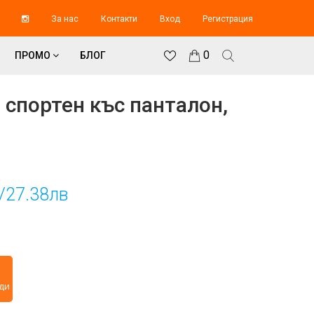
За нас
Контакти
Вход
Регистрация
0
ПРОМО
БЛОГ
 спортен къс панталон,
/27.38лв
2
ди