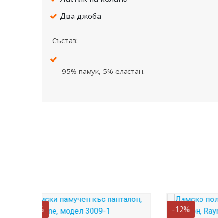
Два джоба
Състав:
95% памук, 5% еластан.
-12%
-16%