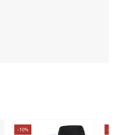
-11%
-10%