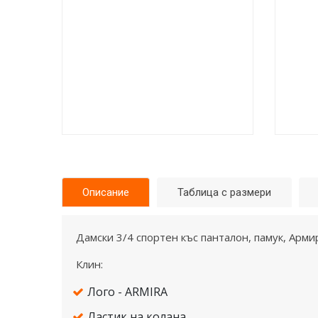
Описание
Таблица с размери
Дамски 3/4 спортен къс панталон, памук, Арми
Клин:
Лого - ARMIRA
Ластик на колана