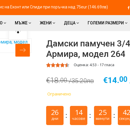
с на Eконт или Спиди при поръчка над 75eur (146.69лв)
ВО
МЪЖЕ
ЖЕНИ
ДЕЦА
ГОЛЕМИ РАЗМЕРИ
Дамски памучен 3/4
Армира, модел 264
Оценка:
4.53
-
17
гласа
00
€14.
€18.
00
/35.20лв
Ограничено
26
14
25
4
дни
часове
минути
секун