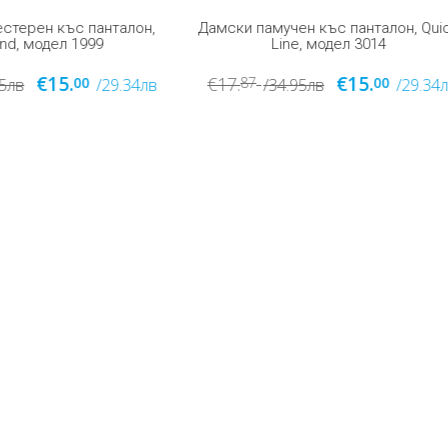
памучен къс панталон, Quick
Line, модел 3014
€15.
7
00
/34.95лв
/29.34лв
Дамски полиестерен 3/4 с
клин, къс панталон, Армира
423
€18.
€20.
00
00
/39.12лв