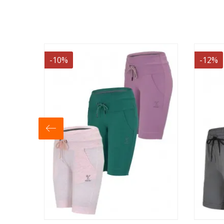
-12%
-16%