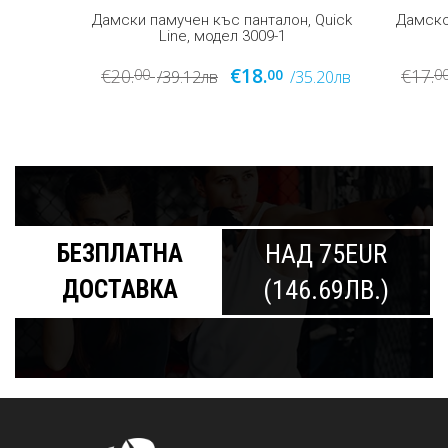
, Quick
Дамско полиестерeн къс панталон,
Дамски 
Raymond, модел 1999
€15.
€17.
€17.
00
00
8
35.20лв
/33.25лв
/29.34лв
БЕЗПЛАТНА
НАД 75EUR
ДОСТАВКА
(146.69ЛВ.)