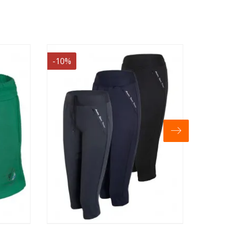
-11%
-10%