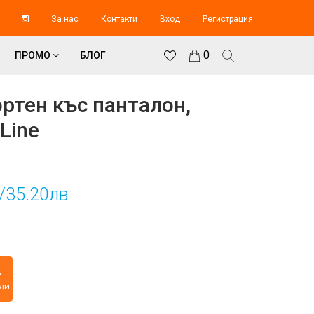
За нас
Контакти
Вход
Регистрация
0
ПРОМО
БЛОГ
ртен къс панталон,
Line
/35.20лв
4
ди