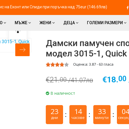
с на Eконт или Спиди при поръчка над 75eur (146.69лв)
ВО
МЪЖЕ
ЖЕНИ
ДЕЦА
ГОЛЕМИ РАЗМЕРИ
Дамски памучен спо
модел 3015-1, Quick 
Оценка:
3.87
-
63
гласа
00
€18.
€21.
00
/41.07лв
В наличност
23
14
33
0
дни
часове
минути
секун