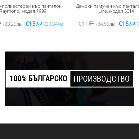
памучен къс панталон, Quick
Дамски полиестерен 3/4 с
Line, модел 3014
клин, къс панталон, Армира
423
€15.
€18.
€20.
7
00
00
00
/34.95лв
/29.34лв
/39.12лв
100% БЪЛГАРСКО
ПРОИЗВОДСТВО