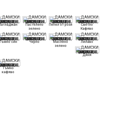
Патладжан
Пастелено
Пепел от рози
Светло
зелено
Кафяво
Тъмно син
Черно
Маслено
Лилаво
зелено
Диня
Тъмно
кафяво