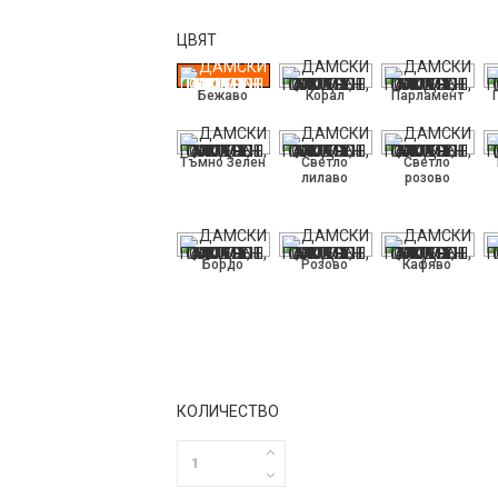
ЦВЯТ
Бежаво
Корал
Парламент
Тъмно Зелен
Светло
Светло
лилаво
розово
Бордо
Розово
Кафяво
КОЛИЧЕСТВО