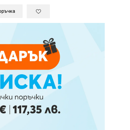
оръчка