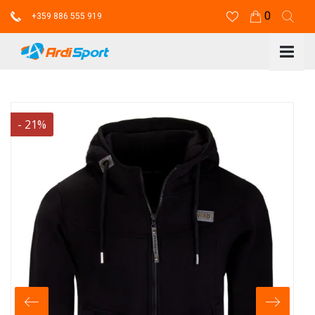
0
+359 886 555 919
-
21
%