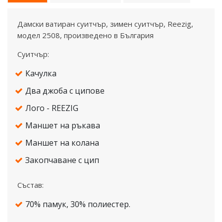
Дамски ватиран суитчър, зимен суитчър, Reezig,
модел 2508, произведено в България
Суитчър:
Качулка
Два джоба с ципове
Лого - REEZIG
Маншет на ръкава
Маншет на колана
Закопчаване с цип
Състав:
70% памук, 30% полиестер.