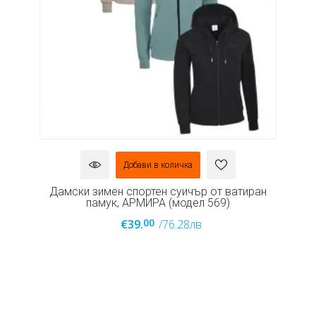
Добави в количка
н
Дамски зимен спортен суичър от ватиран
памук, АРМИРА (модел 569)
00
€39.
/76.28лв