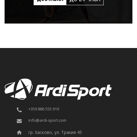
+359 886 555 919
info@ardi-sport.com
гр. Хасково, ул. Тракия 45