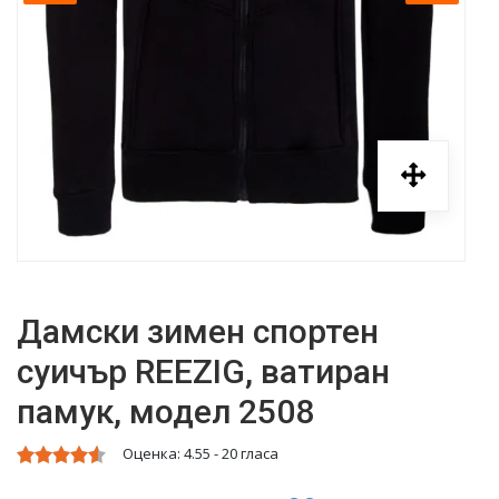
Дамски зимен спортен
суичър REEZIG, ватиран
памук, модел 2508
Оценка:
4.55
-
20
гласа