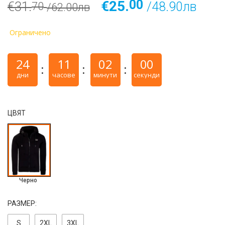
00
€25.
€31.
/48.90лв
70
/62.00лв
Ограничено
24
11
01
59
дни
часове
минути
секунди
ЦВЯТ
Черно
РАЗМЕР:
S
2ХL
3ХL