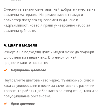
Смесените тъкани съчетават най-добрите качества на
различни материали. Например смес от памук и
полиестер предлага едновременно дишане и
издръжливост, което я прави универсален избор за
различни дейности.
4. Цвят и модели
Изборът на подходящ цвят и модел може да подобри
цялостния ви външен вид. Ето някои от най-
предпочитаните варианти:
Неутрални цветове
Неутралните цветове като черно, тъмносиньо, сиво и
каки са универсални и лесни за съчетаване с различни
топове. Те работят добре както за ежедневна, така и за
полуофициална обстановка.
Ярки цветове