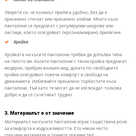
Уверете се, че коланът приляга удобно, без да е
прекалено стегнат или прекалено хлабав. Много къси
панталони се предлагат с регулируеми шнурове или
ластици, които осигуряват персонализирано прилягане.
Кройка
Кройката на късите панталони трябва да допълва типа
на тялото ви. Късите панталони с тясна кройка предлагат
модерен, прибран външен вид, докато по-свободните
кройки осигуряват повече комфорт и свобода на
движенията. Избягвайте прекалено торбестите къси
панталони, тъй като те могат да не изглеждат толкова
добре и да се съчетават трудно.
3. Материалът е от значение
Материалът на късите панталони играе съществена роля
за комфорта и издръжливостта. Ето някои често
срещани материали и техните предимства: