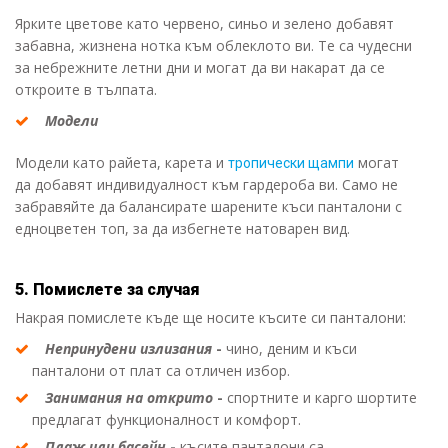
Ярките цветове като червено, синьо и зелено добавят
забавна, жизнена нотка към облеклото ви. Те са чудесни
за небрежните летни дни и могат да ви накарат да се
откроите в тълпата.
Модели
Модели като райета, карета и
могат
тропически щампи
да добавят индивидуалност към гардероба ви. Само не
забравяйте да балансирате шарените къси панталони с
едноцветен топ, за да избегнете натоварен вид.
5. Помислете за случая
Накрая помислете къде ще носите късите си панталони:
Непринудени излизания
-
чино, деним и къси
панталони от плат са отличен избор.
Занимания на открито
-
спортните и карго шортите
предлагат функционалност и комфорт.
Плаж или басейн
-
късите панталони са