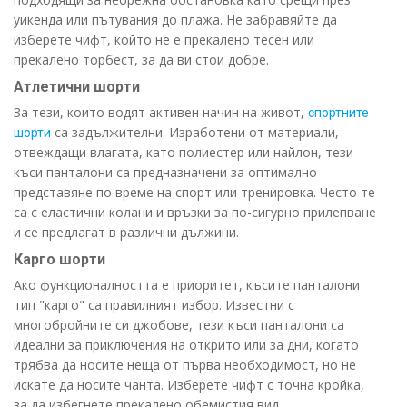
уикенда или пътувания до плажа. Не забравяйте да
изберете чифт, който не е прекалено тесен или
прекалено торбест, за да ви стои добре.
Атлетични шорти
За тези, които водят активен начин на живот,
спортните
са задължителни. Изработени от материали,
шорти
отвеждащи влагата, като полиестер или найлон, тези
къси панталони са предназначени за оптимално
представяне по време на спорт или тренировка. Често те
са с еластични колани и връзки за по-сигурно прилепване
и се предлагат в различни дължини.
Карго шорти
Ако функционалността е приоритет, късите панталони
тип "карго" са правилният избор. Известни с
многобройните си джобове, тези къси панталони са
идеални за приключения на открито или за дни, когато
трябва да носите неща от първа необходимост, но не
искате да носите чанта. Изберете чифт с точна кройка,
за да избегнете прекалено обемистия вид.