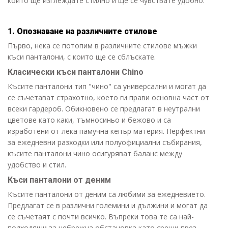
които ще изглеждате стилно и ще се чувствате удобно.
1. Опознаване на различните стилове
Първо, нека се потопим в различните стилове мъжки
къси панталони, с които ще се сблъскате.
Класически къси панталони Chino
Късите панталони тип "чино" са универсални и могат да
се съчетават страхотно, което ги прави основна част от
всеки гардероб. Обикновено се предлагат в неутрални
цветове като каки, тъмносиньо и бежово и са
изработени от лека памучна кепър материя. Перфектни
за ежедневни разходки или полуофициални събирания,
късите панталони чино осигуряват баланс между
удобство и стил.
Къси панталони от деним
Късите панталони от деним са любими за ежедневието.
Предлагат се в различни големини и дължини и могат да
се съчетаят с почти всичко. Въпреки това те са най-
подходящи за небрежна обстановка като срещи през