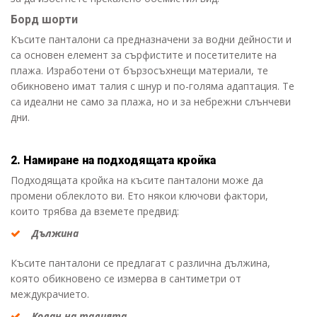
Борд шорти
Късите панталони са предназначени за водни дейности и
са основен елемент за сърфистите и посетителите на
плажа. Изработени от бързосъхнещи материали, те
обикновено имат талия с шнур и по-голяма адаптация. Те
са идеални не само за плажа, но и за небрежни слънчеви
дни.
2. Намиране на подходящата кройка
Подходящата кройка на късите панталони може да
промени облеклото ви. Ето някои ключови фактори,
които трябва да вземете предвид:
Дължина
Късите панталони се предлагат с различна дължина,
която обикновено се измерва в сантиметри от
междукрачието.
Колан на талията