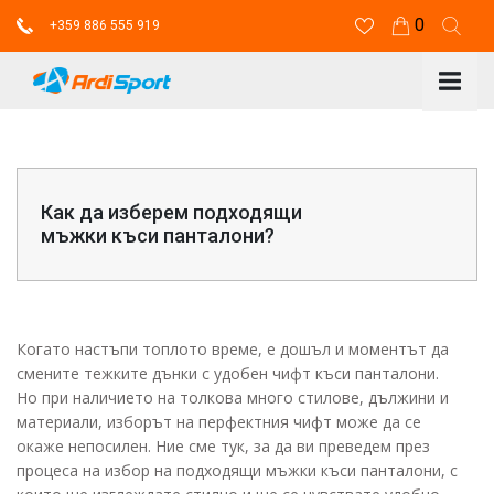
0
+359 886 555 919
Как да изберем подходящи
мъжки къси панталони?
Когато настъпи топлото време, е дошъл и моментът да
смените тежките дънки с удобен чифт къси панталони.
Но при наличието на толкова много стилове, дължини и
материали, изборът на перфектния чифт може да се
окаже непосилен. Ние сме тук, за да ви преведем през
процеса на избор на подходящи мъжки къси панталони, с