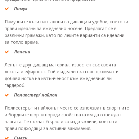
Памук
Памучните къси панталони са дишащи и удобни, което ги
прави идеални за ежедневно носене. Предлагат се в
различни грамажи, като по-леките варианти са идеални
за топло време.
Ленени
Ленът е друг дишащ материал, известен със своята
лекота и ефирност. Той е идеален за горещ климат и
добавя нотка на изтънченост към ежедневния ви
гардероб.
Полиестер/ найлон
Полиестерът и найлонът често се използват в спортните
и бордните шорти поради свойствата им да отвеждат
влагата. Те съхнат бързо и са издръжливи, което ги
прави подходящи за активни занимания.
Смеси