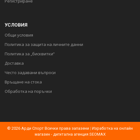
Регистриране
УСЛОВИЯ
Общи условия
Политика за защита на личните данни
Политика за „бисквитки“
Доставка
Често задавани въпроси
Връщане на стока
Обработка на поръчки
© 2026 Арди Спорт Всички права запазени
|
Изработка на онлайн
магазин - дигитална агенция SEOMAX