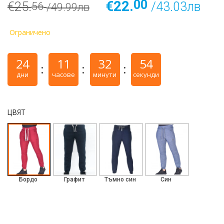
00
€22.
€25.
/43.03лв
56
/49.99лв
Ограничено
24
11
32
53
дни
часове
минути
секунди
ЦВЯТ
Бордо
Графит
Тъмно син
Син