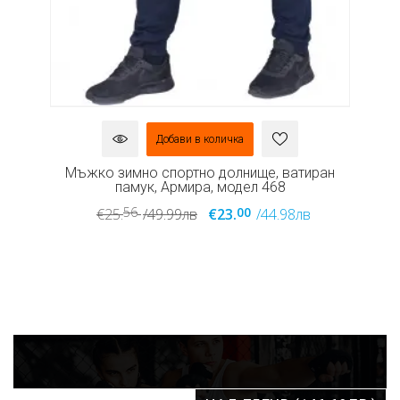
Добави в количка
ine
Мъжко зимно спортно долнище, ватиран
М
памук, Армира, модел 468
56
00
€25.
/49.99лв
€23.
/44.98лв