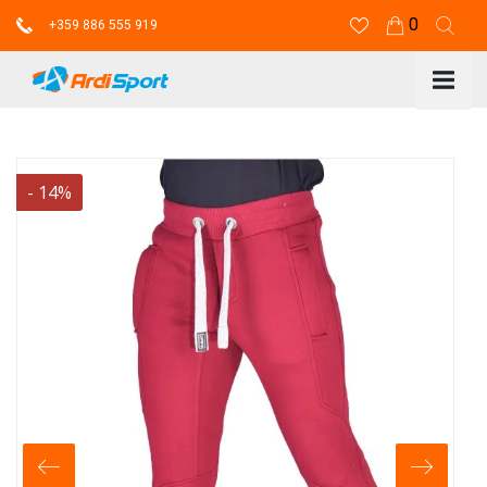
0
+359 886 555 919
-
14
%