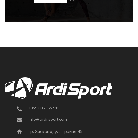
+359 886 555 919
info@ardi-sport.com
гр. Хасково, ул. Тракия 45