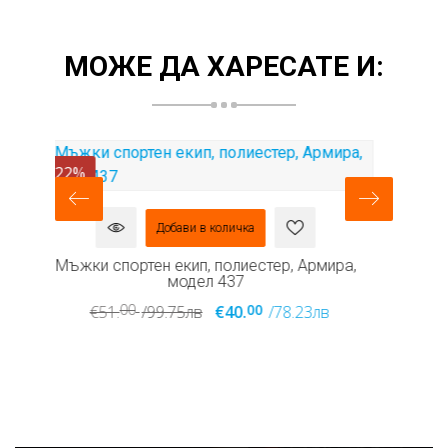
МОЖЕ ДА ХАРЕСАТЕ И:
-12%
-
Добави в количка
,
Мъжки спортен екип, памук, Армира, модел
Мъ
463
00
00
€51.
/99.75лв
€45.
/88.01лв