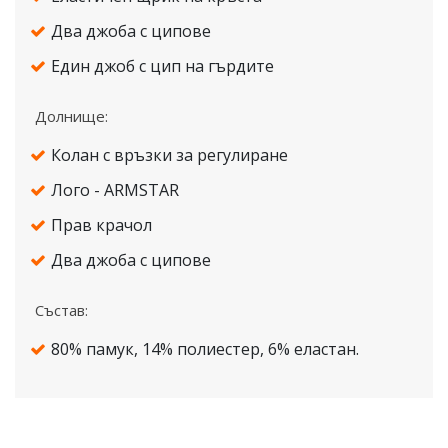
Два джоба с ципове
Един джоб с цип на гърдите
Долнище:
Колан с връзки за регулиране
Лого - ARMSTAR
Прав крачол
Два джоба с ципове
Състав:
80% памук, 14% полиестер, 6% еластан.