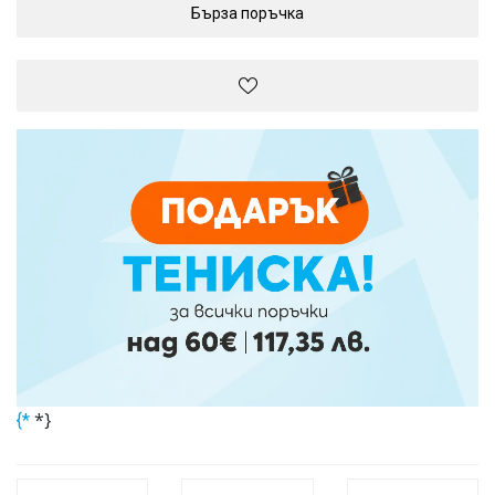
Бърза поръчка
*}
{*