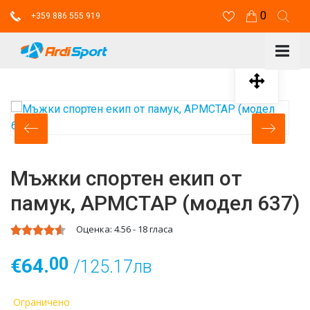
0
+359 886 555 919
Мъжки спортен екип от
памук, АРМСТАР (модел 637)
Оценка:
4.56
-
18
гласа
00
€64.
/125.17лв
Ограничено