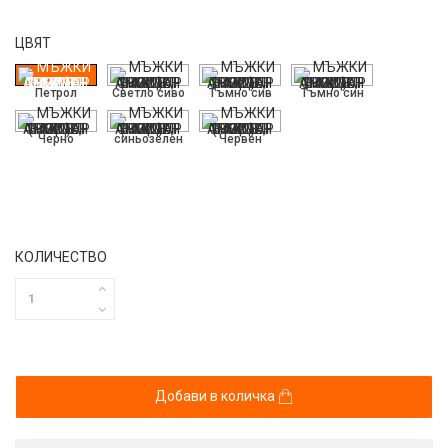
ЦВЯТ
Петрол
Светло сиво
Тъмно сив
Тъмно син
Черно
синьозелен
Червен
КОЛИЧЕСТВО
Добави в количка