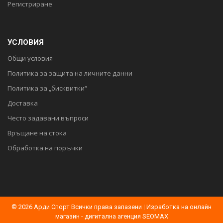
Регистриране
УСЛОВИЯ
Общи условия
Политика за защита на личните данни
Политика за „бисквитки“
Доставка
Често задавани въпроси
Връщане на стока
Обработка на поръчки
© 2026 Арди Спорт Всички права запазени
|
Изработка на онлайн
магазин - дигитална агенция SEOMAX