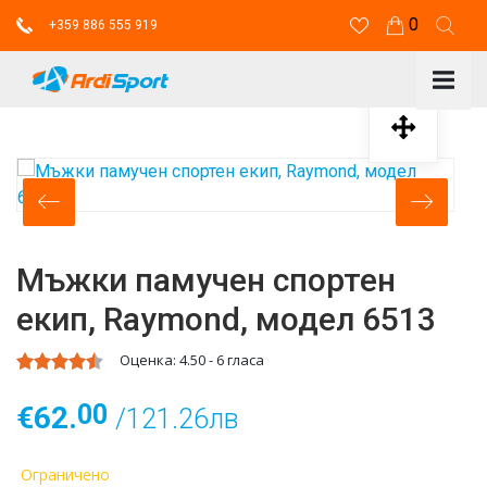
0
+359 886 555 919
Мъжки памучен спортен
екип, Raymond, модел 6513
Оценка:
4.50
-
6
гласа
00
€62.
/121.26лв
Ограничено