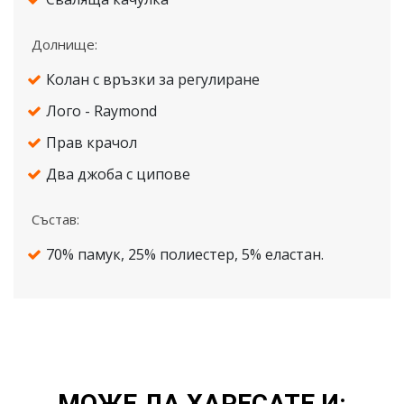
Долнище:
Колан с връзки за регулиране
Лого - Raymond
Прав крачол
Два джоба с ципове
Състав:
70% памук, 25% полиестер, 5% еластан.
МОЖЕ ДА ХАРЕСАТЕ И: