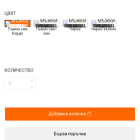
ЦВЯТ
Тъмно син
Тъмно син-
Черно
Черно зелено
бордо
син
КОЛИЧЕСТВО
Добави в количка
Бърза поръчка