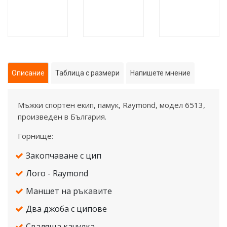
Описание
Таблица с размери
Напишете мнение
Mъжки спортен екип, памук, Raymond, модел 6513,
произведен в България.
Горнище:
Закопчаване с цип
Лого - Raymond
Маншет на ръкавите
Два джоба с ципове
Сваляща качулка