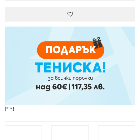
*}
{*