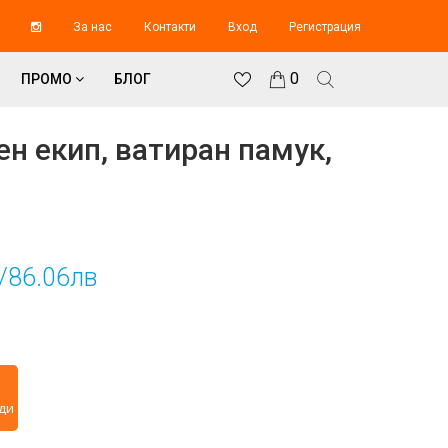
За нас
Контакти
Вход
Регистрация
0
ПРОМО
БЛОГ
н екип, ватиран памук,
/86.06лв
2
ди