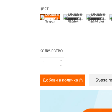
ЦВЯТ
Петрол
Червен
Тъмно син
КОЛИЧЕСТВО
Добави в количка
Бърза п