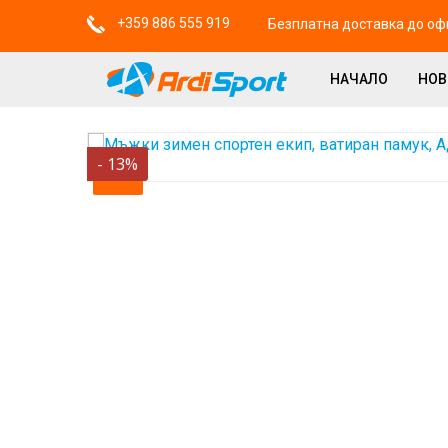
+359 886 555 919
Безплатна доставка до офи
НАЧАЛО
НО
-
13
%