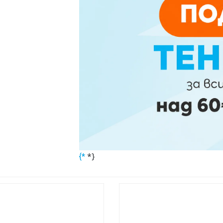
*}
{*