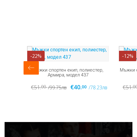
-12%
-18%
стер,
Мъжки спортен екип, памук, Армира,
Мъжк
модел 463
€45.
€51.
€50.
00
00
1
78.23лв
/99.75лв
/88.01лв