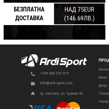
БЕЗПЛАТНА
НАД 75EUR
ДОСТАВКА
(146.69ЛВ.)
ПРО
Мъже
+359 886 555 919
Жени
info@ardi-sport.com
Деца
Голем
гр. Хасково, ул. Тракия 45
Разпр