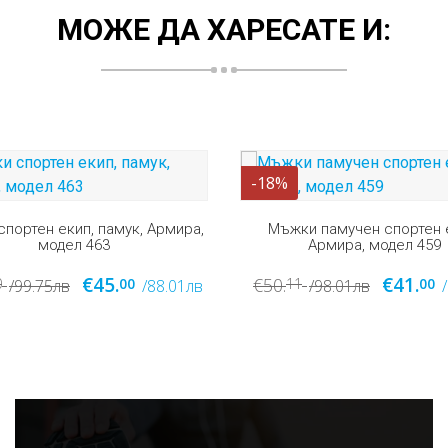
МОЖЕ ДА ХАРЕСАТЕ И:
-20%
и памучен спортен екип,
Армира, модел 459
Мъжки летен спортен екип
полиестер, Армира, моде
€41.
1
00
/98.01лв
/80.19лв
€40.
€50.
11
00
/98.01лв