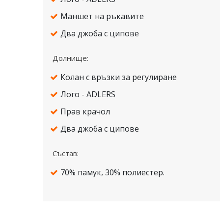
Маншет на ръкавите
Два джоба с ципове
Долнище:
Колан с връзки за регулиране
Лого - ADLERS
Прав крачол
Два джоба с ципове
Състав:
70% памук, 30% полиестер.