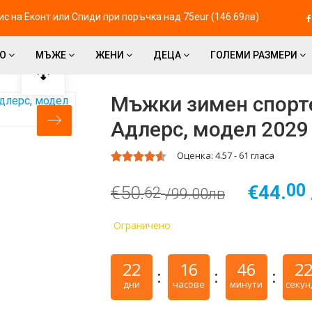
с на Eконт или Спиди при поръчка над 75eur (146.69лв)
ВО
МЪЖЕ
ЖЕНИ
ДЕЦА
ГОЛЕМИ РАЗМЕРИ
Мъжки зимен спорте
Адлерс, модел 2029
Оценка:
4.57
-
61
гласа
00
€44.
€50.
62
/99.00лв
Ограничено
22
16
46
2
дни
часове
минути
секун