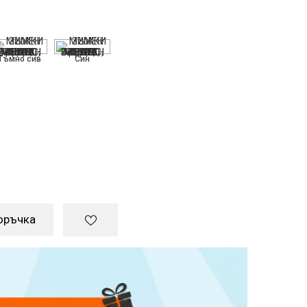
Тъмно сив
Син
оръчка