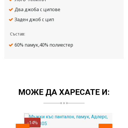
Два джоба с ципове
Заден джоб с цип
Състав:
60% памук,40% полиестер
МОЖЕ ДА ХАРЕСАТЕ И:
-14%
-