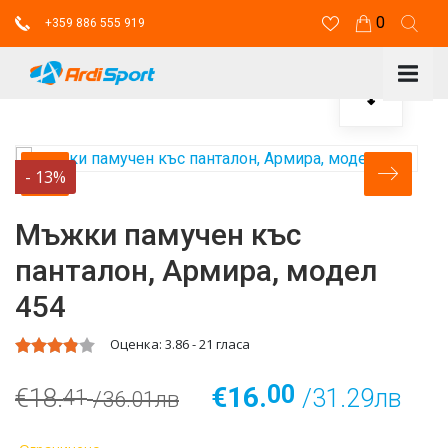
0
+359 886 555 919
-
13
%
Мъжки памучен къс
панталон, Армира, модел
454
Оценка:
3.86
-
21
гласа
00
€16.
€18.
/31.29лв
41
/36.01лв