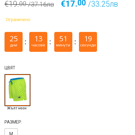
00
€17.
€19.
/33.25лв
00
/37.16лв
Ограничено
25
13
51
19
дни
часове
минути
секунди
ЦВЯТ
Жълт неон
РАЗМЕР:
M