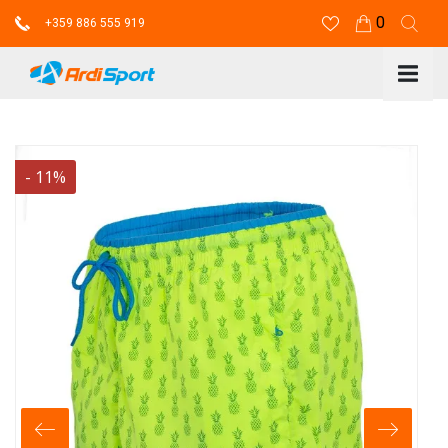
0
+359 886 555 919
-
11
%