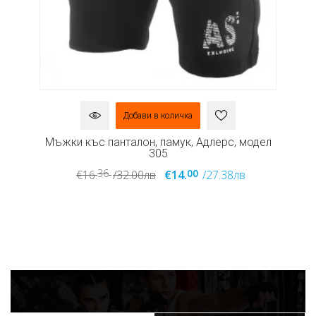
Добави в количка
дел
Мъжки къс панталон, памук, Адлерс, модел
Мъ
305
36
00
€16.
/32.00лв
€14.
/27.38лв