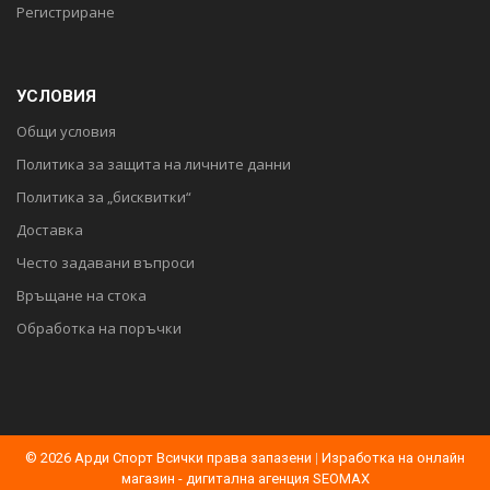
Регистриране
УСЛОВИЯ
Общи условия
Политика за защита на личните данни
Политика за „бисквитки“
Доставка
Често задавани въпроси
Връщане на стока
Обработка на поръчки
© 2026 Арди Спорт Всички права запазени
|
Изработка на онлайн
магазин - дигитална агенция SEOMAX