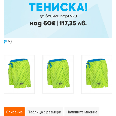
*}
{*
Описание
Таблица с размери
Напишете мнение