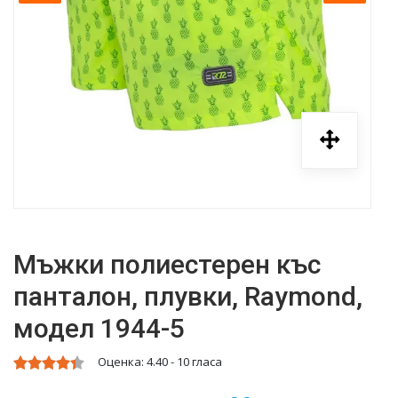
Мъжки полиестерен къс
панталон, плувки, Raymond,
модел 1944-5
Оценка:
4.40
-
10
гласа