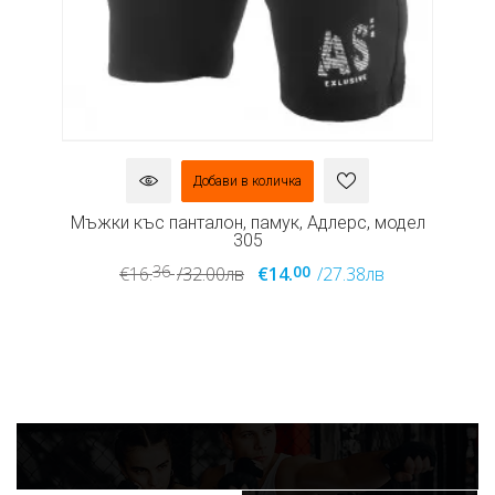
Добави в количка
дел
Мъжки къс панталон, памук, Адлерс, модел
Мъ
305
36
00
€16.
/32.00лв
€14.
/27.38лв