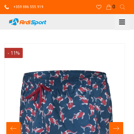
0
+359 886 555 919
-
11
%