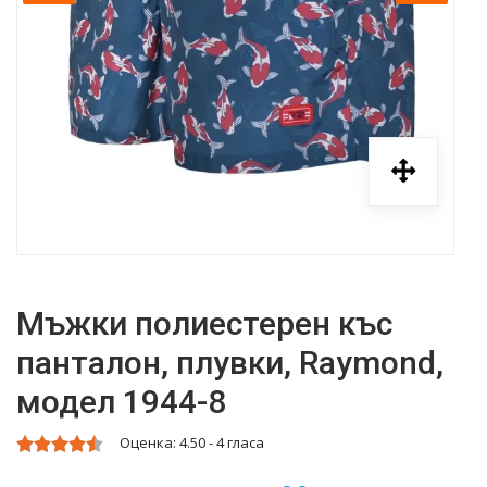
Мъжки полиестерен къс
панталон, плувки, Raymond,
модел 1944-8
Оценка:
4.50
-
4
гласа