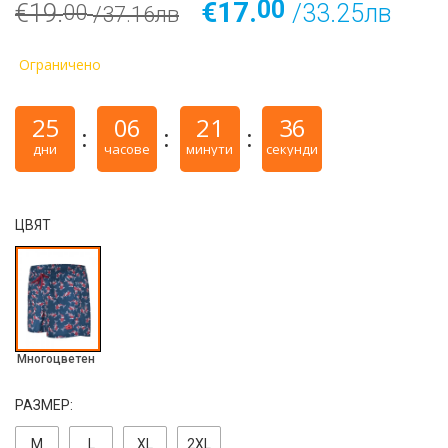
00
€17.
€19.
/33.25лв
00
/37.16лв
Ограничено
25
06
21
36
дни
часове
минути
секунди
ЦВЯТ
Многоцветен
РАЗМЕР:
M
L
ХL
2ХL