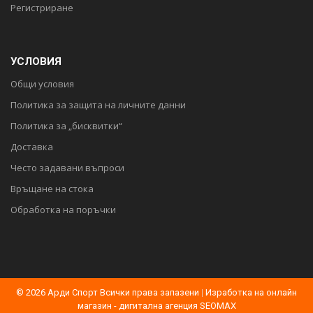
Регистриране
УСЛОВИЯ
Общи условия
Политика за защита на личните данни
Политика за „бисквитки“
Доставка
Често задавани въпроси
Връщане на стока
Обработка на поръчки
© 2026 Арди Спорт Всички права запазени
|
Изработка на онлайн
магазин - дигитална агенция SEOMAX