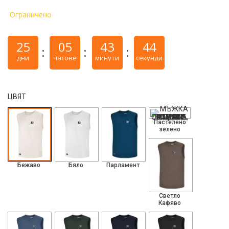
Ограничено
25
05
43
43
дни
часове
минути
секунди
ЦВЯТ
Пастелено
зелено
Бежаво
Бяло
Парламент
Светло
Кафяво