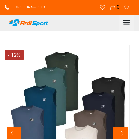
0
+359 886 555 919
-
12
%