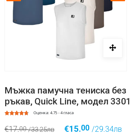
Мъжка памучна тениска без
ръкав, Quick Line, модел 3301
Оценка:
4.75
-
4
гласа
00
€15.
€17.
/29.34лв
00
/33.25лв