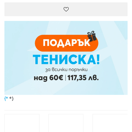
*}
{*