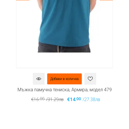
Добави в количка
л
Мъжка памучна тениска, Армира, модел 479
М
00
00
€16.
/31.29лв
€14.
/27.38лв