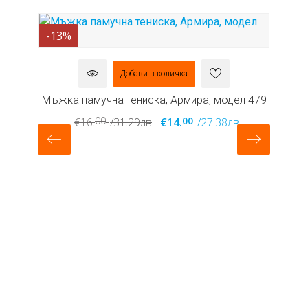
-13%
-
Добави в количка
М
л
Мъжка памучна тениска, Армира, модел 479
00
00
€16.
/31.29лв
€14.
/27.38лв