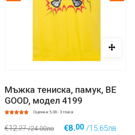
Мъжка тениска, памук, BE
GOOD, модел 4199
Оценка:
5.00
-
3
гласа
00
€8.
€12.
/15.65лв
27
/24.00лв