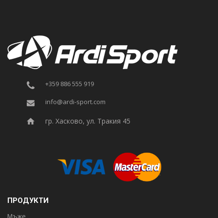
+359 886 555 919
info@ardi-sport.com
гр. Хасково, ул. Тракия 45
ПРОДУКТИ
Мъже