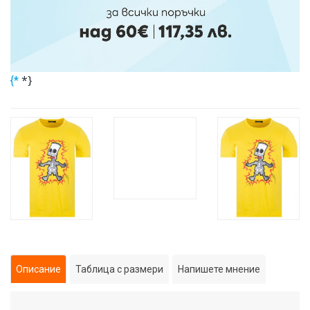
*}
{*
Описание
Таблица с размери
Напишете мнение