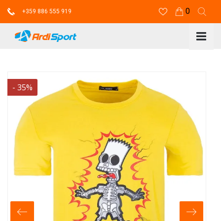
0
+359 886 555 919
-
35
%