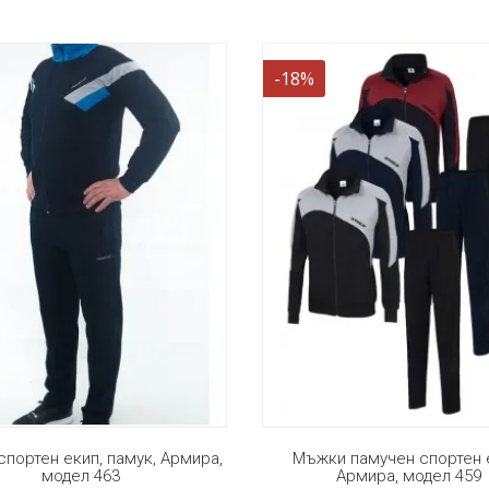
-20%
и памучен спортен екип,
Мъжки летен спортен екип
Армира, модел 459
полиестер, Армира, моде