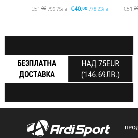
€45.
€51.
€50.
00
00
1
78.23лв
/99.75лв
/88.01лв
БЕЗПЛАТНА
НАД 75EUR
ДОСТАВКА
(146.69ЛВ.)
ПРО