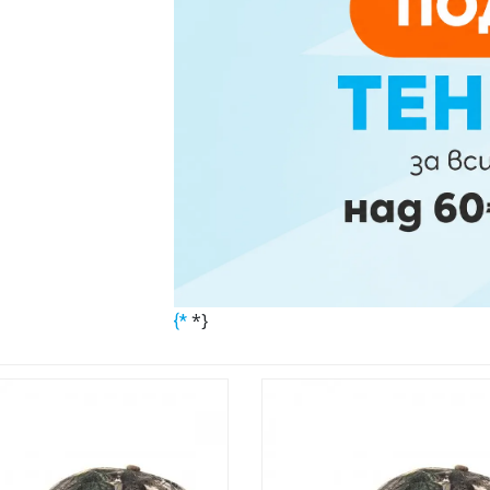
*}
{*