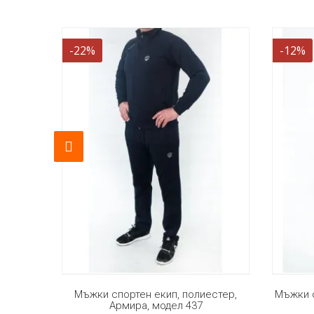
-12%
-18%
стер,
Мъжки спортен екип, памук, Армира,
Мъжк
модел 463