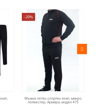
-10%
-10%
, микро
Мъжки спортен екип, памук еластан,
Мъ
л 475
Армира, модел 473
пол