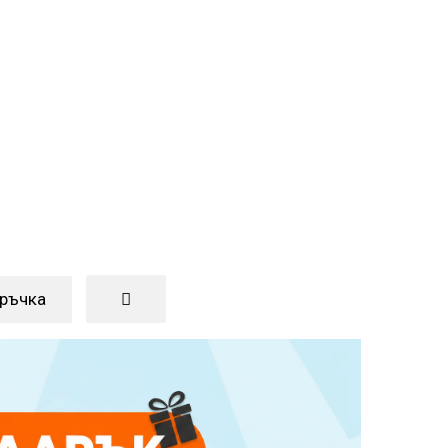
оръчка