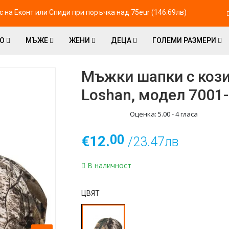
 на Eконт или Спиди при поръчка над 75eur (146.69лв)
ВО
МЪЖЕ
ЖЕНИ
ДЕЦА
ГОЛЕМИ РАЗМЕРИ
Мъжки шапки с кози
Loshan, модел 7001
Оценка:
5.00
-
4
гласа
00
€12.
/23.47лв
В наличност
ЦВЯТ