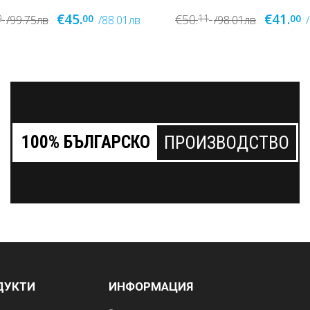
€41.
€40.
€50.
1
00
11
00
/98.01лв
/80.19лв
/98.01лв
100% БЪЛГАРСКО
ПРОИЗВОДСТВО
ДУКТИ
ИНФОРМАЦИЯ