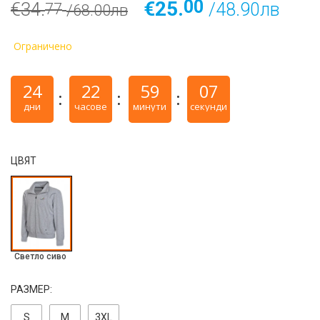
00
€25.
€34.
/48.90лв
77
/68.00лв
Ограничено
24
22
59
06
дни
часове
минути
секунди
ЦВЯТ
Светло сиво
РАЗМЕР:
S
M
3ХL