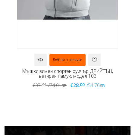
Добави в количка
,
Мъжки зимен спортен суичър ДРИЙТЪН,
ватиран памук, модел 103
84
00
€37.
/74.01лв
€28.
/54.76лв