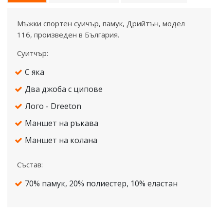
Мъжки спортен суичър, памук, Дрийтън, модел
116, произведен в България.
Суитчър:
С яка
Два джоба с ципове
Лого - Dreeton
Маншет на ръкава
Маншет на колана
Състав:
70% памук, 20% полиестер, 10% еластан