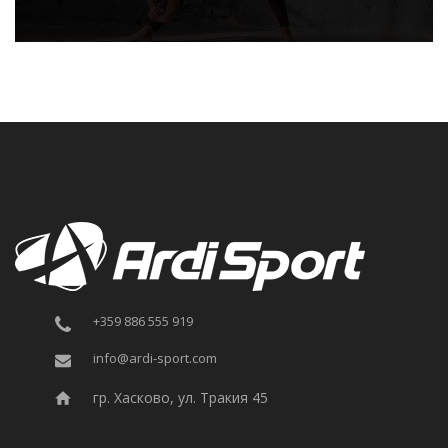
+359 886 555 919
info@ardi-sport.com
гр. Хасково, ул. Тракия 45