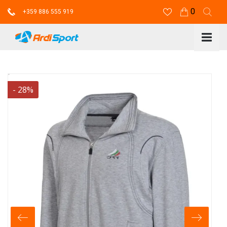
0
+359 886 555 919
-
28
%