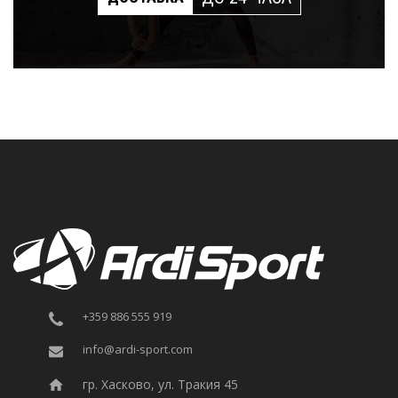
+359 886 555 919
info@ardi-sport.com
гр. Хасково, ул. Тракия 45