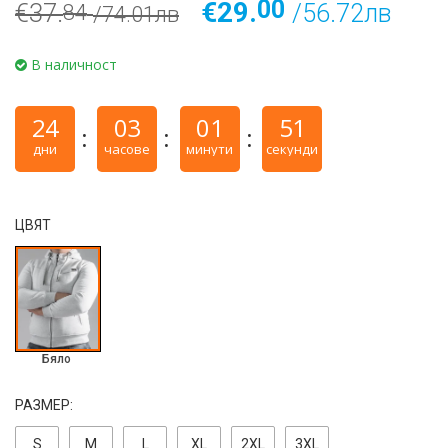
00
€29.
€37.
/56.72лв
84
/74.01лв
В наличност
24
03
01
50
дни
часове
минути
секунди
ЦВЯТ
Бяло
РАЗМЕР:
S
M
L
ХL
2ХL
3ХL