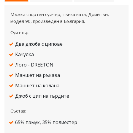
Мъжки спортен суичър, тънка вата, Дрийтън,
модел 90, произведен в България.
Суитчър:
Два джоба с ципове
Качулка
Лого - DREETON
Маншет на ръкава
Маншет на колана
Джоб с цип на гърдите
Състав:
65% памук, 35% полиестер