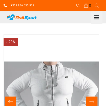
0
+359 886 555 919
-
23
%