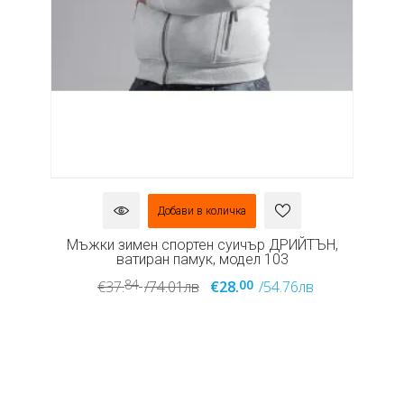
Добави в количка
,
Мъжки зимен спортен суичър ДРИЙТЪН,
ватиран памук, модел 103
84
00
€37.
/74.01лв
€28.
/54.76лв