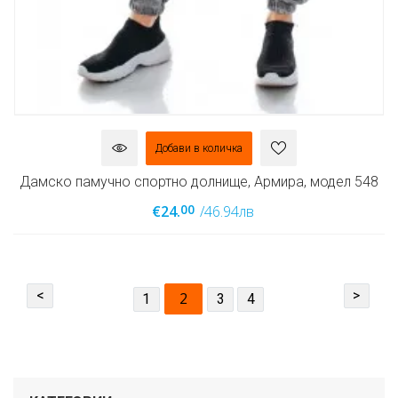
Добави в количка
Дамско памучно спортно долнище, Армира, модел 548
00
€24.
/46.94лв
<
>
2
1
3
4