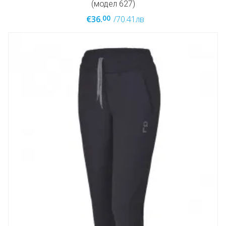
(модел 627)
00
€36.
/70.41лв