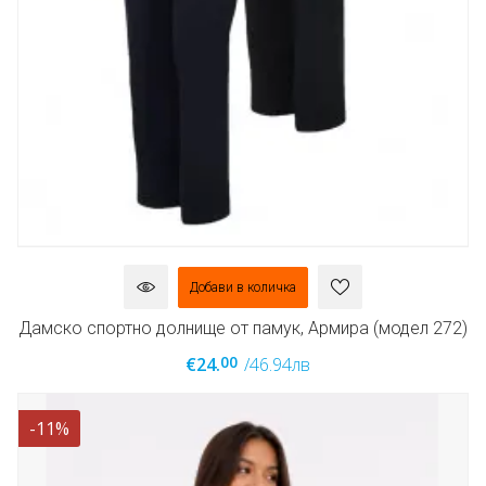
Добави в количка
Дамско спортно долнище от памук, Армира (модел 272)
00
€24.
/46.94лв
-11%