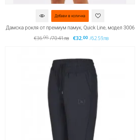
Добави в количка
Дамска рокля от премиум памук, Quick Line, модел 3006
00
00
€36.
/70.41лв
€32.
/62.59лв