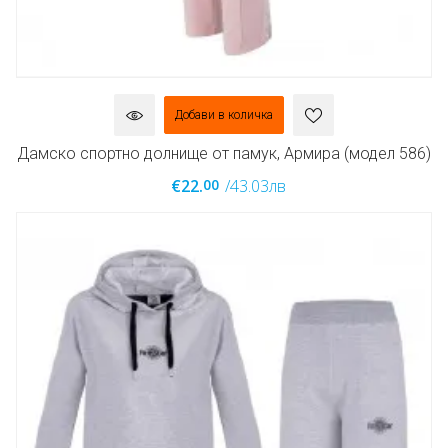
Добави в количка
Дамско спортно долнище от памук, Армира (модел 586)
00
€22.
/43.03лв