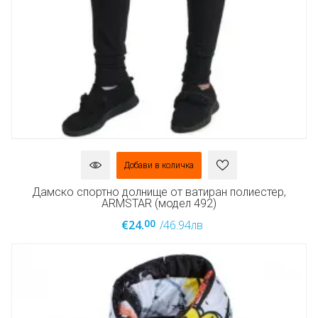
Добави в количка
Дамско спортно долнище от ватиран полиестер,
ARMSTAR (модел 492)
00
€24.
/46.94лв