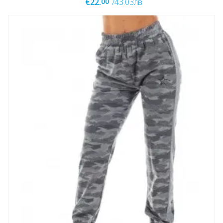
00
€22.
/43.03лв