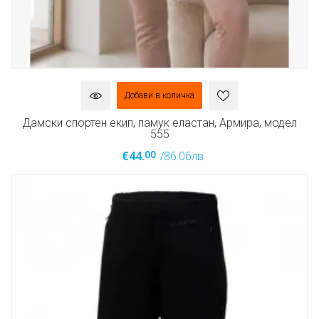
Добави в количка
Дамски спортен екип, памук еластан, Армира, модел
555
00
€44.
/86.06лв