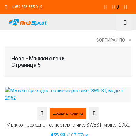
0
+359 886 555 919
СОРТИРАЙ ПО
Ново - Мъжки стоки
Страница 5
Добави в количка
Мъжко преходно полиестерно яке, SWEST, модел 2952
00
€55.
/107.57лв