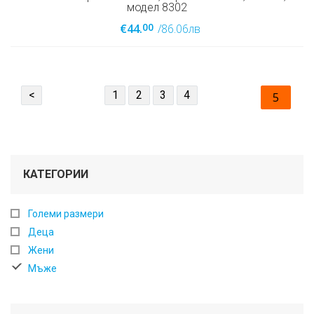
модел 8302
00
€44.
/86.06лв
<
1
2
3
4
5
КАТЕГОРИИ
Големи размери
Деца
Жени
Мъже