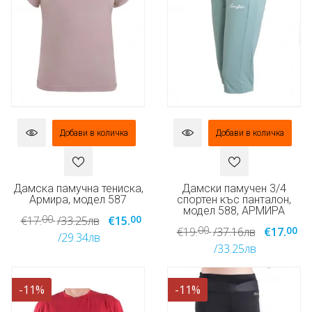
Добави в количка
Добави в количка
Дамска памучна тениска,
Дамски памучен 3/4
Армира, модел 587
спортен къс панталон,
модел 588, АРМИРА
00
00
€17.
/33.25лв
€15.
00
00
€19.
/37.16лв
€17.
/29.34лв
/33.25лв
-11%
-11%