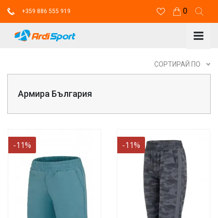
0
+359 886 555 919
СОРТИРАЙ ПО
Армира България
-11%
-11%