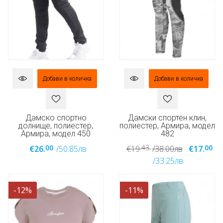
Добави в количка
Добави в количка
Дамско спортно
Дамски спортен клин,
долнище, полиестер,
полиестер, Армира, модел
Армира, модел 450
482
00
43
00
€26.
/50.85лв
€19.
/38.00лв
€17.
/33.25лв
-12%
-11%