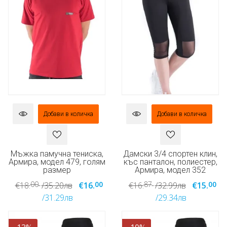
Добави в количка
Добави в количка
Мъжка памучна тениска,
Дамски 3/4 спортен клин,
Армира, модел 479, голям
къс панталон, полиестер,
размер
Армира, модел 352
00
00
87
00
€18.
/35.20лв
€16.
€16.
/32.99лв
€15.
/31.29лв
/29.34лв