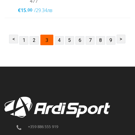
477
00
€15.
/29.34лв
<
>
3
1
2
4
5
6
7
8
9
+359 886 555 919