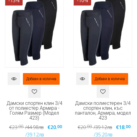
-13%
-10%
Добави в количка
Добави в количка
Дамски спортен клин 3/4
Дамски полиестерен 3/4
от полиестер Армира -
спортен клин, къс
Голям Размер (Модел
панталон, Армира, модел
423)
423
00
00
00
00
€23.
/44.98лв
€20.
€20.
/39.12лв
€18.
/39.12лв
/35.20лв