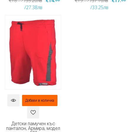
€18.
/35.20лв
€14.
€19.
/37.16лв
€17.
/27.38лв
/33.25лв
Добави в количка
Детски памучен къс
панталон, Армира, модел