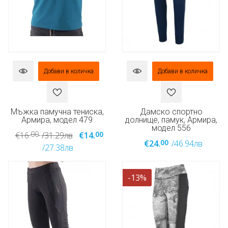
Добави в количка
Добави в количка
Мъжка памучна тениска,
Дамско спортно
Армира, модел 479
долнище, памук, Армира,
модел 556
00
00
€16.
/31.29лв
€14.
00
€24.
/46.94лв
/27.38лв
-13%