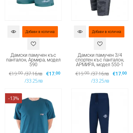
Добави в количка
Добави в количка
Дамски памучен къс
Дамски памучен 3/4
панталон, Армира, модел
спортен къс панталон,
590
АРМИРА, модел 550-1
00
00
00
00
€19.
/37.16лв
€17.
€19.
/37.16лв
€17.
/33.25лв
/33.25лв
-13%