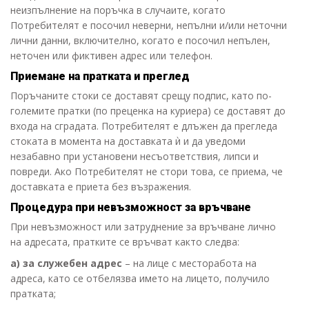
неизпълнение на поръчка в случаите, когато
Потребителят е посочил неверни, непълни и/или неточни
лични данни, включително, когато е посочил непълен,
неточен или фиктивен адрес или телефон.
Приемане на пратката и преглед
Поръчаните стоки се доставят срещу подпис, като по-
големите пратки (по преценка на куриера) се доставят до
входа на сградата. Потребителят е длъжен да прегледа
стоката в момента на доставката ѝ и да уведоми
незабавно при установени несъответствия, липси и
повреди. Ако Потребителят не стори това, се приема, че
доставката е приета без възражения.
Процедура при невъзможност за връчване
При невъзможност или затруднение за връчване лично
на адресата, пратките се връчват както следва:
а) за служебен адрес
– на лице с месторабота на
адреса, като се отбелязва името на лицето, получило
пратката;