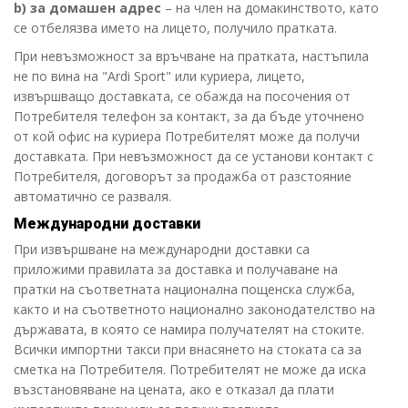
b) за домашен адрес
– на член на домакинството, като
се отбелязва името на лицето, получило пратката.
При невъзможност за връчване на пратката, настъпила
не по вина на "Ardi Sport" или куриера, лицето,
извършващо доставката, се обажда на посочения от
Потребителя телефон за контакт, за да бъде уточнено
от кой офис на куриера Потребителят може да получи
доставката. При невъзможност да се установи контакт с
Потребителя, договорът за продажба от разстояние
авт
оматично се разваля.
Международни доставки
При извършване на международни доставки са
приложими правилата за доставка и получаване на
пратки на съответната национална пощенска служба,
както и на съответното национално законодателство на
държавата, в която се намира получателят на стоките.
Всички импортни такси при внасянето на стоката са за
сметка на Потребителя. Потребителят не може да иска
възстанов
яване на цената, ако е отказал да плати