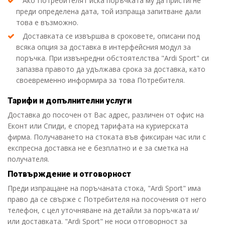
Ако Потребителят иска поръчката му да пристигне
преди определена дата, той изпраща запитване дали
това е възможно.
Доставката се извършва в сроковете, описани под
всяка опция за доставка в интерфейсния модул за
поръчка. При
извънредни обстоятелства "Ardi Sport" си
запазва правото да удължава срока за доставка, като
своевременно информира за това Потребителя.
Тарифи и допълнителни услуги
Доставка до посочен от Вас адрес, различен от офис на
Еконт или Спиди, е според тарифата на куриерската
фирма. Получаването на стоката във фиксиран час или с
експресна доставка не е безплатно и е за сметка на
получателя.
Потвърждение и отговорност
Преди изпращане на поръчаната стока, "Ardi Sport" има
право да се свърже с Потребителя на посочения от него
телефон, с цел уточняване на детайли за поръчката и/
или доставката. "Ardi Sport" не носи отговорност за