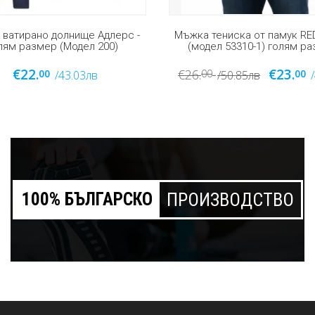
тениска от памук RED DOWN
Мъжки памучен спортен екип
ел 53310-1) голям размер
Line, модел 3353, голям р
€23.
€69.
0
00
00
/50.85лв
/44.98лв
/134.95лв
100% БЪЛГАРСКО
ПРОИЗВОДСТВО