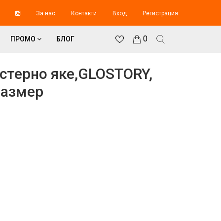
За нас
Контакти
Вход
Регистрация
0
ПРОМО
БЛОГ
стерно яке,GLOSTORY,
размер