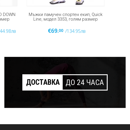
, Quick
Мъжки памучен спортен екип,
Мъжки п
азмер
Raymond, модел 6513, голям размер
м
€67.
00
/131.04лв
ДОСТАВКА
ДО 24 ЧАСА