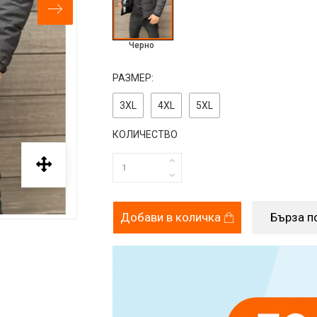
Черно
РАЗМЕР:
3ХL
4XL
5XL
КОЛИЧЕСТВО
Добави в количка
Бърза п