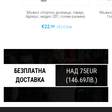
амук,
Мъжко ватирано долнище Адлерс -
Мъжка 
размер
Голям размер (Модел 200)
(мод
€22.
€26.
00
0
/43.03лв
БЕЗПЛАТНА
НАД 75EUR
ДОСТАВКА
(146.69ЛВ.)