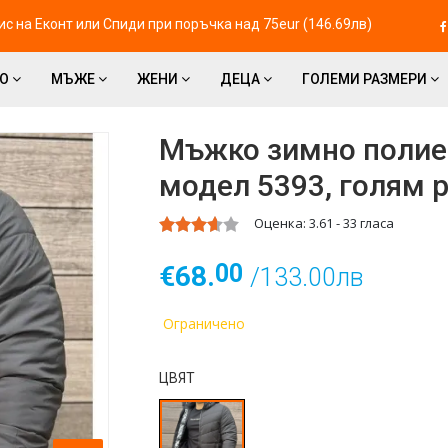
с на Eконт или Спиди при поръчка над 75eur (146.69лв)
ВО
МЪЖЕ
ЖЕНИ
ДЕЦА
ГОЛЕМИ РАЗМЕРИ
Мъжко зимно полие
модел 5393, голям 
Оценка:
3.61
-
33
гласа
00
€68.
/133.00лв
Ограничено
ЦВЯТ