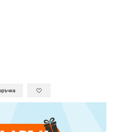
оръчка