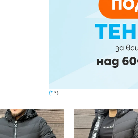
*}
{*