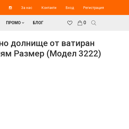
За нас
Контакти
Вход
Регистрация
0
ПРОМО
БЛОГ
но долнище от ватиран
лям Размер (Модел 3222)