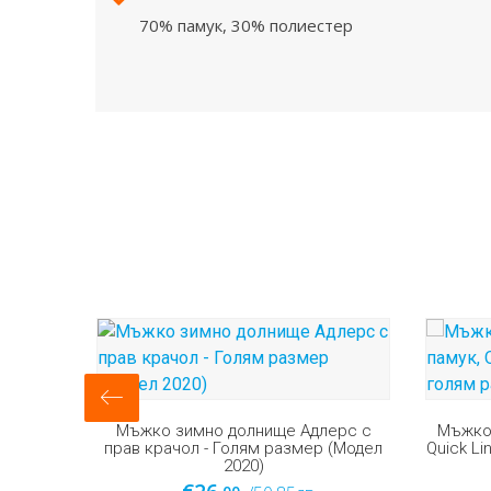
70% памук, 30% полиестер
ерс с
Мъжко спортно долнище от памук,
Мъжки
 (Модел
Quick Line (модел 3283) голям размер
Адлер