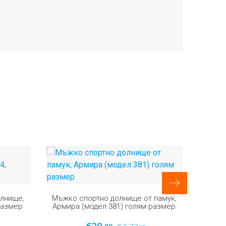
Мъжко спортно долнище, памук,
Адлерс, модел 201, голям размер
 памук,
Мъжко
 размер
Го
€22.
00
/43.03лв