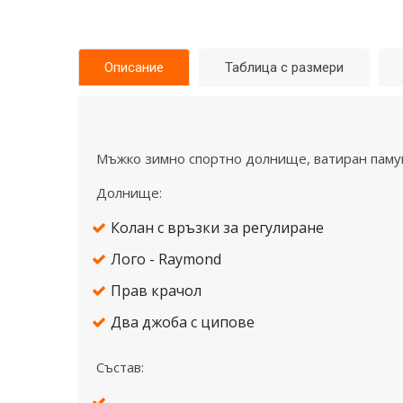
Описание
Таблица с размери
Мъжко зимно спортно долнище, ватиран памук
Долнище:
Колан с връзки за регулиране
Лого - Raymond
Прав крачол
Два джоба с ципове
Състав: