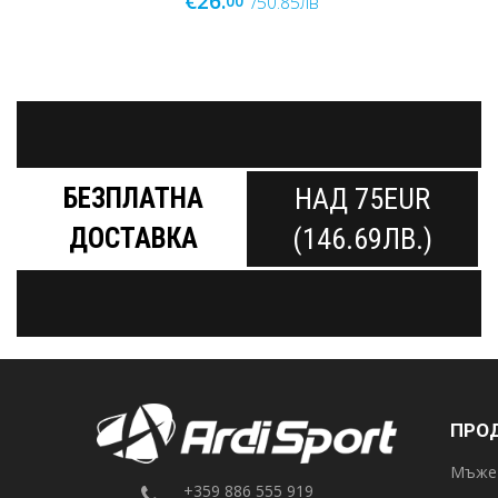
€28.
00
/54.76лв
БЕЗПЛАТНА
НАД 75EUR
ДОСТАВКА
(146.69ЛВ.)
ПРО
Мъже
+359 886 555 919