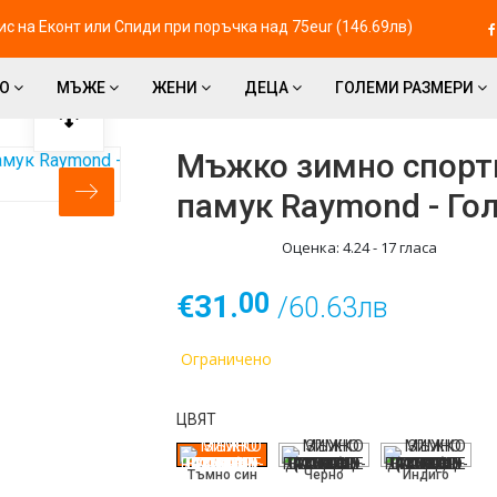
с на Eконт или Спиди при поръчка над 75eur (146.69лв)
ВО
МЪЖЕ
ЖЕНИ
ДЕЦА
ГОЛЕМИ РАЗМЕРИ
Мъжко зимно спорт
памук Raymond - Го
Оценка:
4.24
-
17
гласа
00
€31.
/60.63лв
Ограничено
ЦВЯТ
Тъмно син
Черно
Индиго