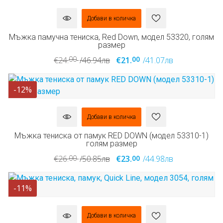
Добави в количка
Мъжка памучна тениска, Red Down, модел 53320, голям
размер
00
00
€24.
/46.94лв
€21.
/41.07лв
-12%
Добави в количка
Мъжка тениска от памук RED DOWN (модел 53310-1)
голям размер
00
00
€26.
/50.85лв
€23.
/44.98лв
-11%
Добави в количка