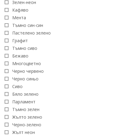
Зелен-неон
Кафяво
Мента
Тъмно син-син
Пастелено зелено
Графит
Тъмно сиво
Бежаво
Многоцветно
Черно червено
Черно синьо
Сиво
Бяло зелено
Парламент
Тъмно зелен
Жълто зелено
Черно-зелено
Жълт неон