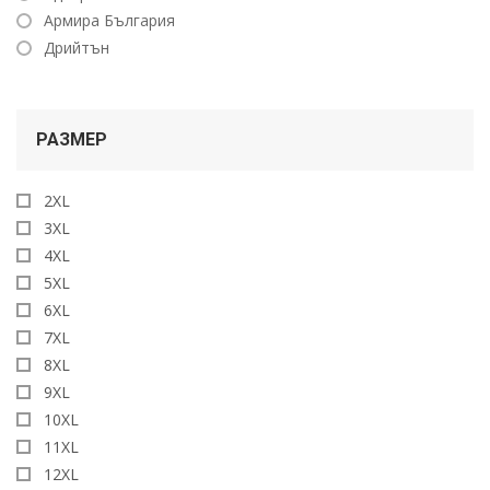
Армира България
Дрийтън
РАЗМЕР
2XL
3XL
4XL
5XL
6XL
7XL
8XL
9XL
10XL
11XL
12XL