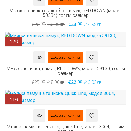
Мъжка тениска с джоб от памук, RED DOWN (модел
53334) голям размер
00
00
€26.
/50.85лв
€23.
/44.98лв
-12%
Добави в количка
Мъжка тениска, памук, RED DOWN, модел 59130, голям
размер
00
00
€25.
/48.90лв
€22.
/43.03лв
-11%
Добави в количка
Мъжка памучна тениска, Quick Line, модел 3064, голям