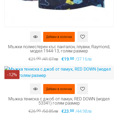
Добави в количка
Мъжки полиестерен къс панталон, плувки, Raymond,
модел 1944-13, голям размер
00
00
€21.
/41.07лв
€19.
/37.16лв
-12%
Добави в количка
Мъжка тениска с джоб от памук, RED DOWN (модел
53341) голям размер
00
00
€26.
/50.85лв
€23.
/44.98лв