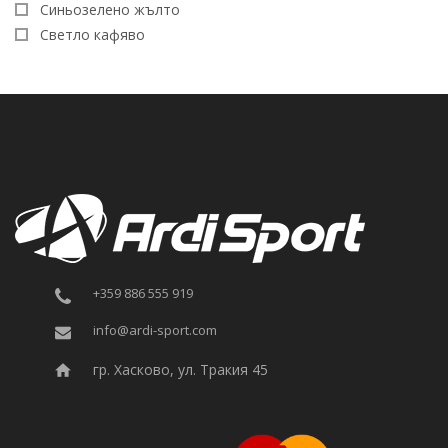
Синьозелено жълто
Светло кафяво
+359 886 555 919
info@ardi-sport.com
гр. Хасково, ул. Тракия 45