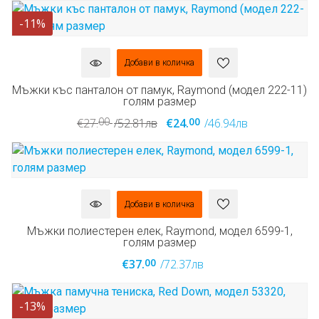
-11%
Добави в количка
Мъжки къс панталон от памук, Raymond (модел 222-11)
голям размер
00
00
€27.
/52.81лв
€24.
/46.94лв
Добави в количка
Мъжки полиестерен елек, Raymond, модел 6599-1,
голям размер
00
€37.
/72.37лв
-13%