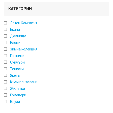
КАТЕГОРИИ
Летен Комплект
Екипи
Долнища
Елеци
Зимна колекция
Потници
Суичъри
Тениски
Якета
Къси панталони
Жилетки
Пуловери
Блузи