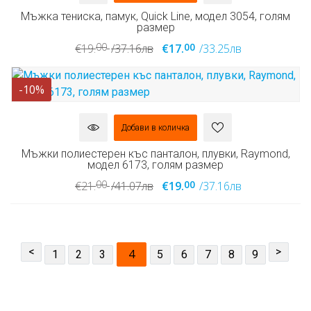
Мъжка тениска, памук, Quick Line, модел 3054, голям
размер
00
00
€19.
/37.16лв
€17.
/33.25лв
-10%
Добави в количка
Мъжки полиестерен къс панталон, плувки, Raymond,
модел 6173, голям размер
00
00
€21.
/41.07лв
€19.
/37.16лв
<
>
4
1
2
3
5
6
7
8
9