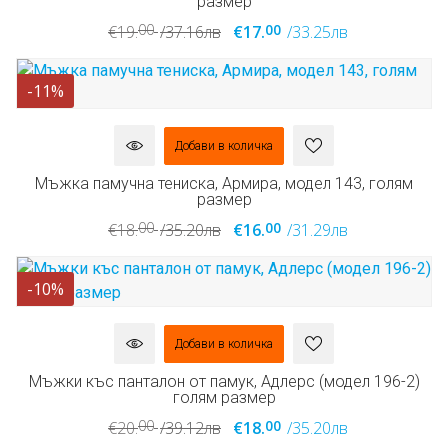
размер
00
00
€19.
/37.16лв
€17.
/33.25лв
-11%
Добави в количка
Мъжка памучна тениска, Армира, модел 143, голям
размер
00
00
€18.
/35.20лв
€16.
/31.29лв
-10%
Добави в количка
Мъжки къс панталон от памук, Адлерс (модел 196-2)
голям размер
00
00
€20.
/39.12лв
€18.
/35.20лв