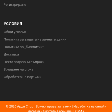
Регистриране
УСЛОВИЯ
Общи условия
Политика за защита на личните данни
Политика за „бисквитки“
Доставка
Често задавани въпроси
Връщане на стока
Обработка на поръчки
© 2026 Арди Спорт Всички права запазени
|
Изработка на онлайн
магазин - дигитална агенция SEOMAX