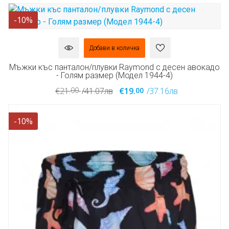
-10%
Добави в количка
Мъжки къс панталон/плувки Raymond с десен авокадо
- Голям размер (Модел 1944-4)
00
00
€21.
/41.07лв
€19.
/37.16лв
-10%