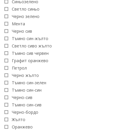
Синьозеленo
Светло синьо
Черно зелено
Мента
Черно сив
Тъмно син-жълто
Светло сиво жълто
Тъмно сив червен
Графит оранжево
Петрол
Черно жълто
Тъмно син-зелен
Тъмно син-син
Черно-сив
Тъмно син-сив
Черно-бордо
Жълто
Оранжево