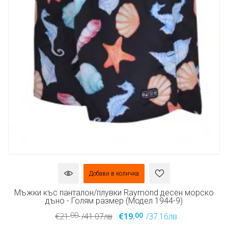
Добави в количка
Мъжки къс панталон/плувки Raymond десен морско
дъно - Голям размер (Модел 1944-9)
00
00
€21.
/41.07лв
€19.
/37.16лв