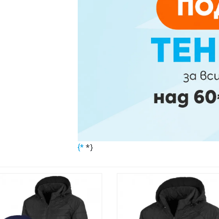
*}
{*