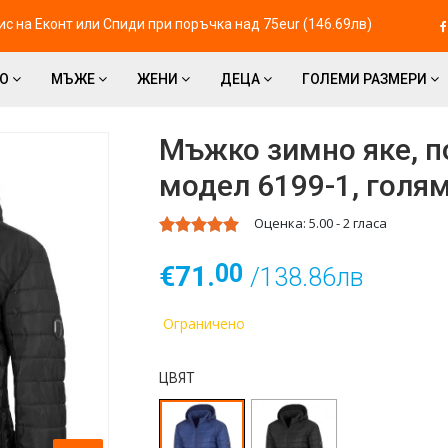
с на Eконт или Спиди при поръчка над 75eur (146.69лв)
ВО
МЪЖЕ
ЖЕНИ
ДЕЦА
ГОЛЕМИ РАЗМЕРИ
Мъжко зимно яке, п
модел 6199-1, голя
Оценка:
5.00
-
2
гласа
00
€71.
/138.86лв
Ограничено
ЦВЯТ