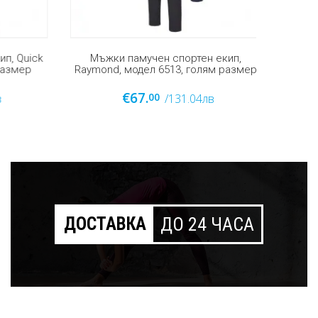
, Quick
Мъжки памучен спортен екип,
Мъжки п
азмер
Raymond, модел 6513, голям размер
м
€67.
00
/131.04лв
ДОСТАВКА
ДО 24 ЧАСА