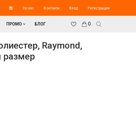
За нас
Контакти
Вход
Регистрация
0
ПРОМО
БЛОГ
олиестер, Raymond,
м размер