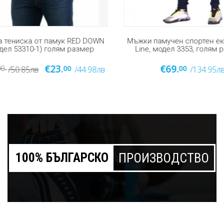
тениска от памук RED DOWN
Мъжки памучен спортен екип
ел 53310-1) голям размер
Line, модел 3353, голям р
€23.
€69.
0
00
00
/50.85лв
/44.98лв
/134.95лв
100% БЪЛГАРСКО
ПРОИЗВОДСТВО