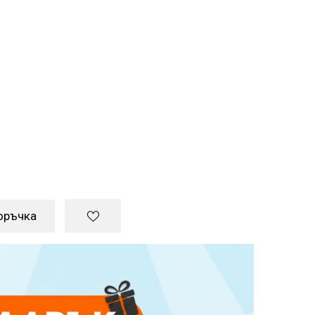
оръчка