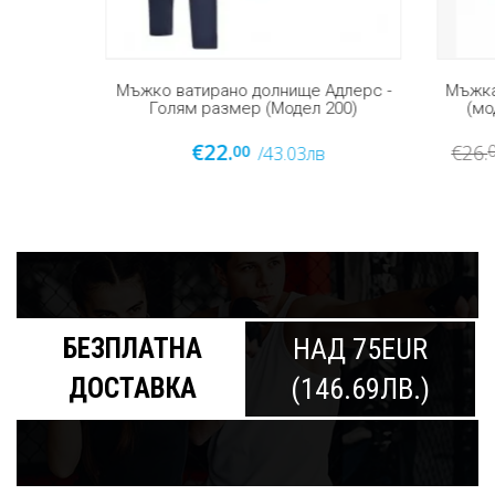
амук,
Мъжко ватирано долнище Адлерс -
Мъжка 
размер
Голям размер (Модел 200)
(мод
€22.
€26.
00
0
/43.03лв
БЕЗПЛАТНА
НАД 75EUR
ДОСТАВКА
(146.69ЛВ.)