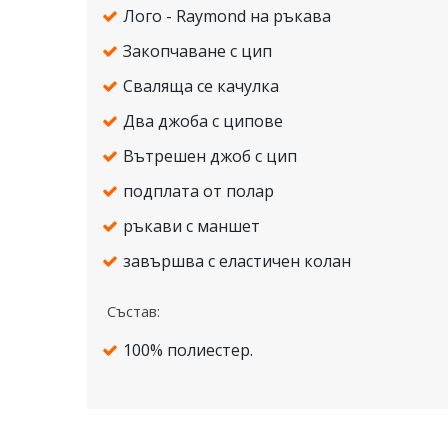
Лого - Raymond на ръкава
Закопчаване с цип
Сваляща се качулка
Два джоба с ципове
Вътрешен джоб с цип
подплата от полар
ръкави с маншет
завършва с еластичен колан
Състав:
100% полиестер.