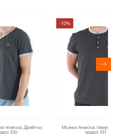
-10%
-11%
ийтън,
Мъжка тениска, памук, Дрийтън,
Мъжк
модел 331