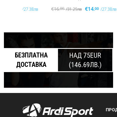
€14.
€16.
€14.
00
00
0
27.38лв
/31.29лв
/27.38лв
БЕЗПЛАТНА
НАД 75EUR
ДОСТАВКА
(146.69ЛВ.)
ПРО