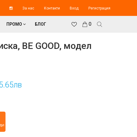
За нас
Контакти
Вход
Регистрация
0
ПРОМО
БЛОГ
ска, BE GOOD, модел
5.65лв
0
ди