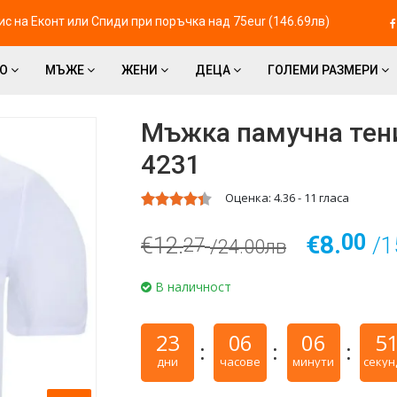
с на Eконт или Спиди при поръчка над 75eur (146.69лв)
ВО
МЪЖЕ
ЖЕНИ
ДЕЦА
ГОЛЕМИ РАЗМЕРИ
Мъжка памучна тени
4231
Оценка:
4.36
-
11
гласа
00
€8.
€12.
/1
27
/24.00лв
В наличност
23
06
06
5
дни
часове
минути
секун