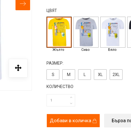
ЦВЯТ
Жълто
Сиво
Бяло
РАЗМЕР:
S
M
L
ХL
2ХL
КОЛИЧЕСТВО
Добави в количка
Бърза п