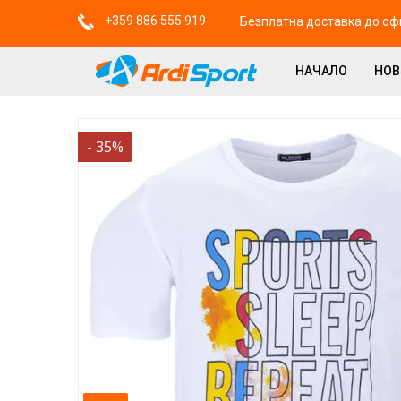
+359 886 555 919
Безплатна доставка до офи
НАЧАЛО
НО
-
35
%