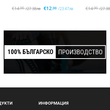
€12.
€12.
€14.
0
00
00
00
/27.38лв
/23.47лв
/27.38лв
100% БЪЛГАРСКО
ПРОИЗВОДСТВО
ДУКТИ
ИНФОРМАЦИЯ