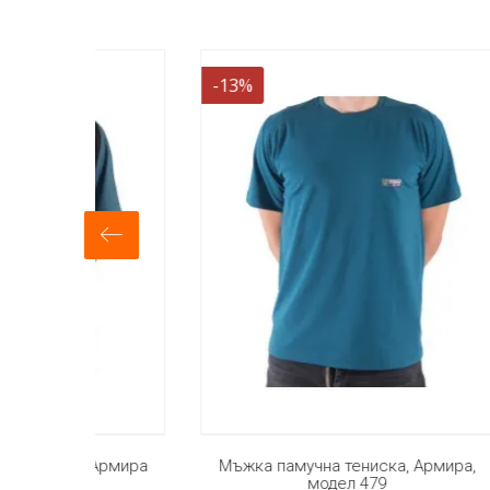
-13%
-14%
Армира
Мъжка памучна тениска, Армира,
Мъжка т
модел 479