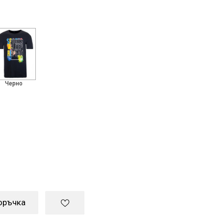
Черно
оръчка