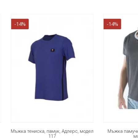
-14%
ениска, памук, Адлерс, модел
Мъжка памучна тениска, Др
117
модел 330