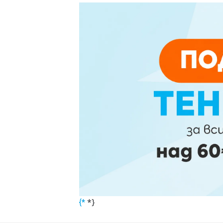
*}
{*