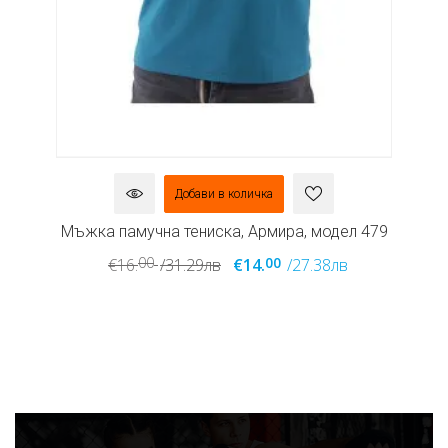
Добави в количка
л
Мъжка памучна тениска, Армира, модел 479
М
00
00
€16.
/31.29лв
€14.
/27.38лв