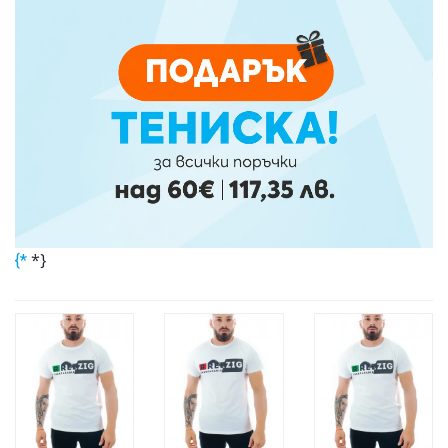
*}
{*