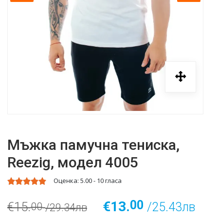
Мъжка памучна тениска,
Reezig, модел 4005
Оценка:
5.00
-
10
гласа
00
€13.
€15.
/25.43лв
00
/29.34лв