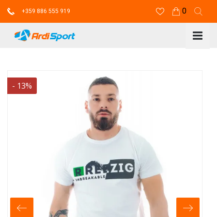
0
+359 886 555 919
-
13
%