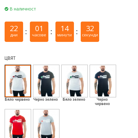
В наличност
22
01
14
32
дни
часове
минути
секунди
ЦВЯТ
Бяло червено
Черно зелено
Бяло зелено
Черно
червено