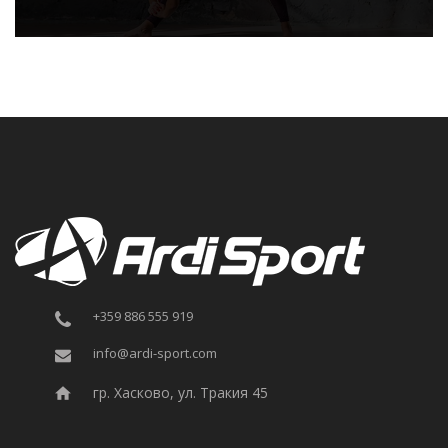
+359 886 555 919
info@ardi-sport.com
гр. Хасково, ул. Тракия 45