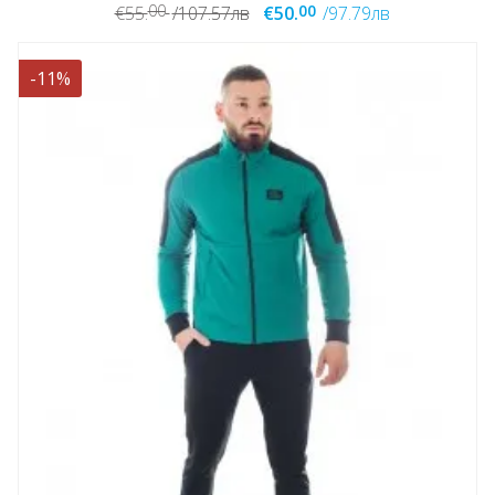
00
00
€55.
/107.57лв
€50.
/97.79лв
-11%