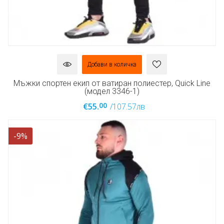
Добави в количка
Мъжки спортен екип от ватиран полиестер, Quick Line
(модел 3346-1)
00
€55.
/107.57лв
-9%