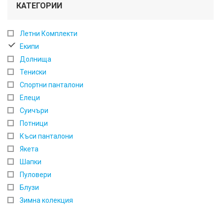
КАТЕГОРИИ
Летни Комплекти
Екипи
Долнища
Тениски
Спортни панталони
Елеци
Суичъри
Потници
Къси панталони
Якета
Шапки
Пуловери
Блузи
Зимна колекция