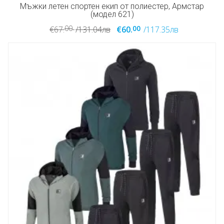
Мъжки летен спортен екип от полиестер, Армстар
(модел 621)
00
00
€67.
/131.04лв
€60.
/117.35лв