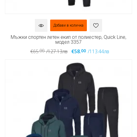
Добави в количка
Мъжки спортен летен екип от полиестер, Quick Line,
модел 3357
00
00
€65.
/127.13лв
€58.
/113.44лв