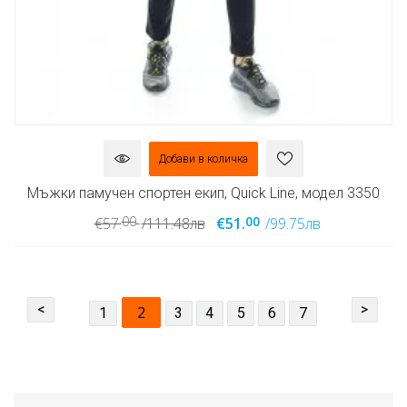
Добави в количка
Мъжки памучен спортен екип, Quick Line, модел 3350
00
00
€57.
/111.48лв
€51.
/99.75лв
<
>
2
1
3
4
5
6
7