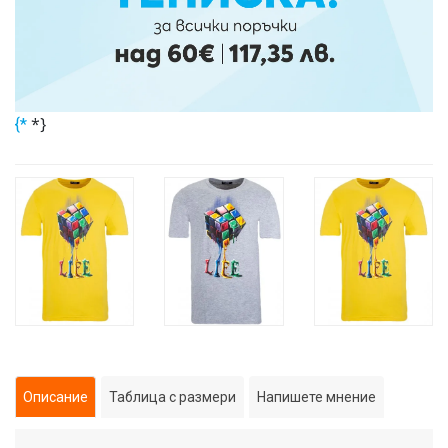
*}
{*
Описание
Таблица с размери
Напишете мнение