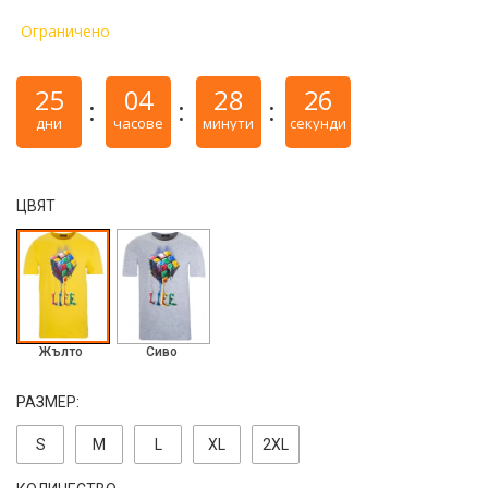
Ограничено
25
04
28
26
дни
часове
минути
секунди
ЦВЯТ
Жълто
Сиво
РАЗМЕР:
S
M
L
ХL
2ХL