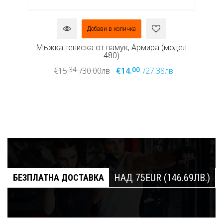
Добави в количка
л
Мъжка памучна тениска, Армира, модел 479
М
00
00
€16.
/31.29лв
€14.
/27.38лв
НАД 75EUR (146.69ЛВ.)
БЕЗПЛАТНА ДОСТАВКА