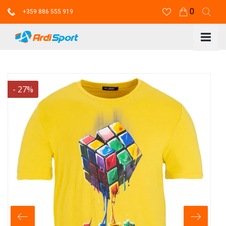
0
+359 886 555 919
-
27
%