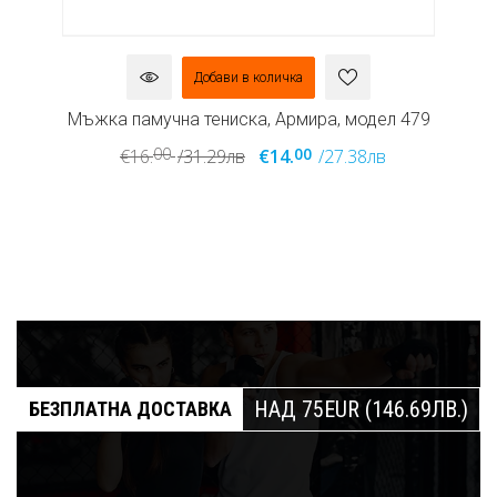
Добави в количка
л
Мъжка памучна тениска, Армира, модел 479
М
00
00
€16.
/31.29лв
€14.
/27.38лв
НАД 75EUR (146.69ЛВ.)
БЕЗПЛАТНА ДОСТАВКА