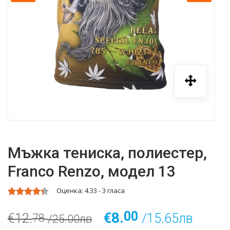
Мъжка тениска, полиестер,
Franco Renzo, модел 13
Оценка:
4.33
-
3
гласа
00
€8.
€12.
/15.65лв
78
/25.00лв