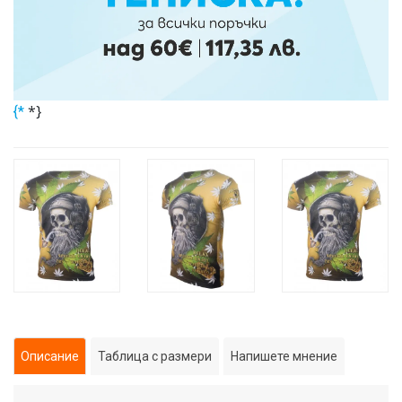
*}
{*
Описание
Таблица с размери
Напишете мнение