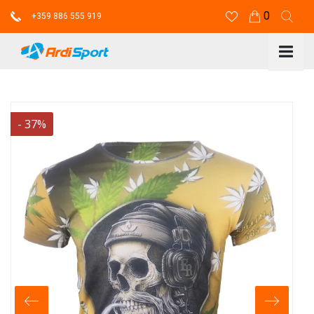
0
+359 886 555 919
-
37
%