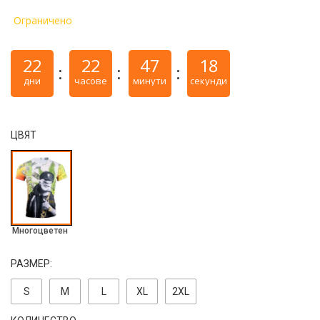
Ограничено
22
22
47
17
дни
часове
минути
секунди
ЦВЯТ
Многоцветен
РАЗМЕР:
S
M
L
ХL
2ХL