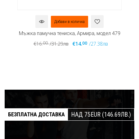
Добави в количка
л
Мъжка памучна тениска, Армира, модел 479
М
00
00
€16.
/31.29лв
€14.
/27.38лв
НАД 75EUR (146.69ЛВ.)
БЕЗПЛАТНА ДОСТАВКА