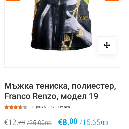
Мъжка тениска, полиестер,
Franco Renzo, модел 19
Оценка:
3.67
-
3
гласа
00
€8.
€12.
/15.65лв
78
/25.00лв