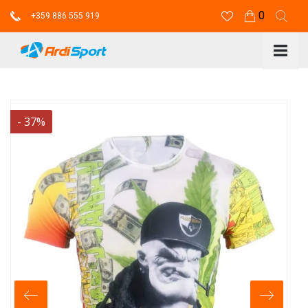
0
+359 886 555 919
-
37
%