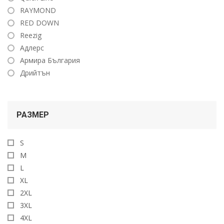
RAYMOND
RED DOWN
Reezig
Адлерс
Армира България
Дрийтън
РАЗМЕР
S
M
L
XL
2XL
3XL
4XL