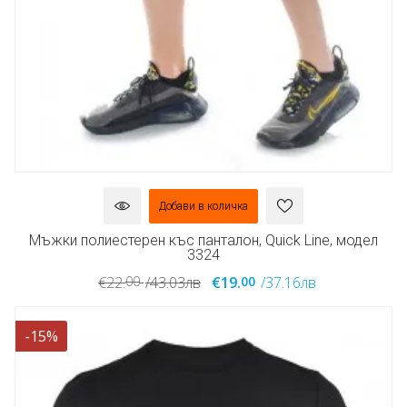
Добави в количка
Мъжки полиестерен къс панталон, Quick Line, модел
3324
00
00
€22.
/43.03лв
€19.
/37.16лв
-15%