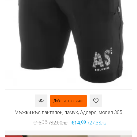
Добави в количка
Мъжки къс панталон, памук, Адлерс, модел 305
36
00
€16.
/32.00лв
€14.
/27.38лв