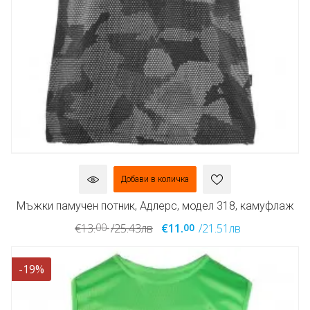
Добави в количка
Мъжки памучен потник, Адлерс, модел 318, камуфлаж
00
00
€13.
/25.43лв
€11.
/21.51лв
-19%