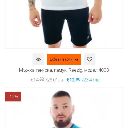
Добави в количка
Мъжка тениска, памук, Reezig, модел 4003
32
00
€14.
/28.01лв
€12.
/23.47лв
-12%