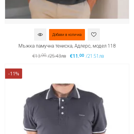
Добави в количка
Мъжка памучна тениска, Адлерс, модел 118
00
00
€13.
/25.43лв
€11.
/21.51лв
-11%