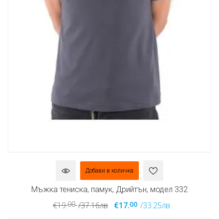
Добави в количка
Мъжка тениска, памук, Дрийтън, модел 332
00
00
€19.
/37.16лв
€17.
/33.25лв