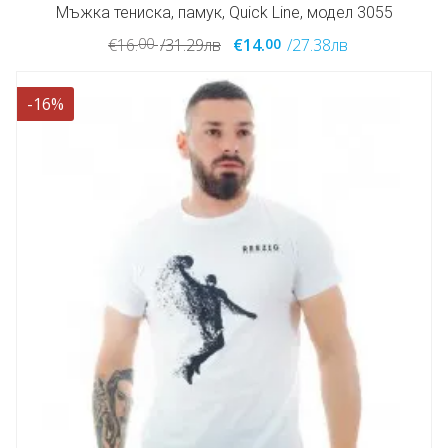
Мъжка тениска, памук, Quick Line, модел 3055
00
00
€16.
/31.29лв
€14.
/27.38лв
-16%