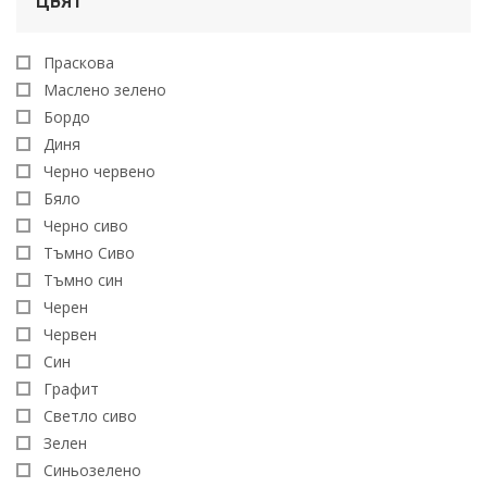
ЦВЯТ
Праскова
Маслено зелено
Бордо
Диня
Черно червено
Бяло
Черно сиво
Тъмно Сиво
Тъмно син
Черен
Червен
Син
Графит
Светло сиво
Зелен
Синьозеленo