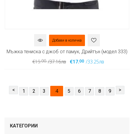
Добави в количка
Мъжка тениска с джоб от памук, Дрийтън (модел 333)
00
00
€19.
/37.16лв
€17.
/33.25лв
<
>
4
1
2
3
5
6
7
8
9
КАТЕГОРИИ