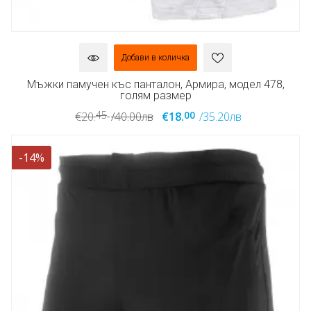
Добави в количка
Мъжки памучен къс панталон, Армира, модел 478,
голям размер
45
00
€20.
/40.00лв
€18.
/35.20лв
-14%