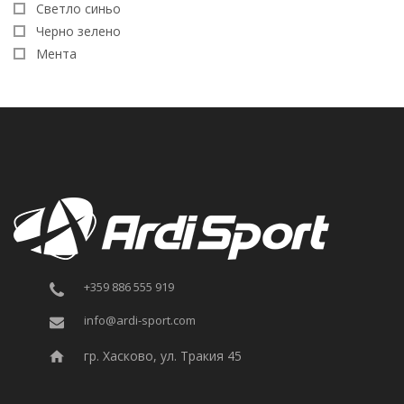
Светло синьо
Черно зелено
Мента
+359 886 555 919
info@ardi-sport.com
гр. Хасково, ул. Тракия 45