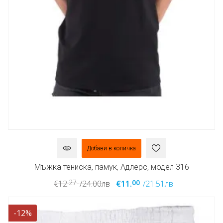
Добави в количка
Мъжка тениска, памук, Адлерс, модел 316
27
00
€12.
/24.00лв
€11.
/21.51лв
-12%