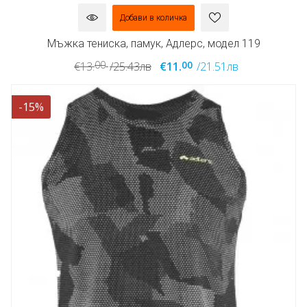
Добави в количка
Мъжка тениска, памук, Адлерс, модел 119
00
00
€13.
/25.43лв
€11.
/21.51лв
-15%