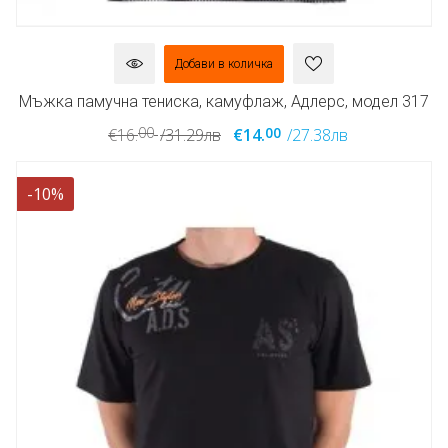
Добави в количка
Мъжка памучна тениска, камуфлаж, Адлерс, модел 317
00
00
€16.
/31.29лв
€14.
/27.38лв
-10%