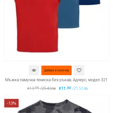
Добави в количка
Мъжка памучна тениска без ръкав, Адлерс, модел 321
00
00
€13.
/25.43лв
€11.
/21.51лв
-13%