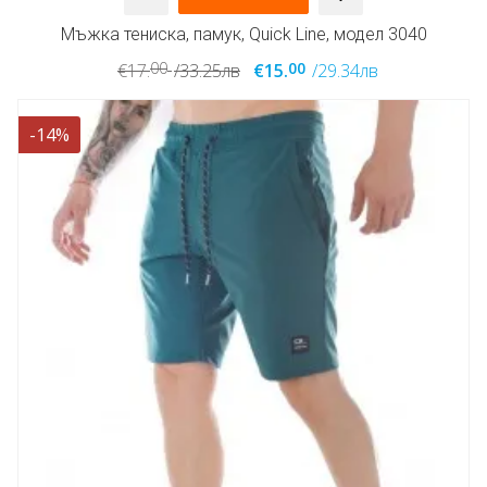
Мъжка тениска, памук, Quick Line, модел 3040
00
00
€17.
/33.25лв
€15.
/29.34лв
-14%