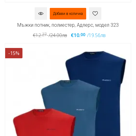
Добави в количка
Мъжки потник, полиестер, Адлерс, модел 323
27
00
€12.
/24.00лв
€10.
/19.56лв
-15%